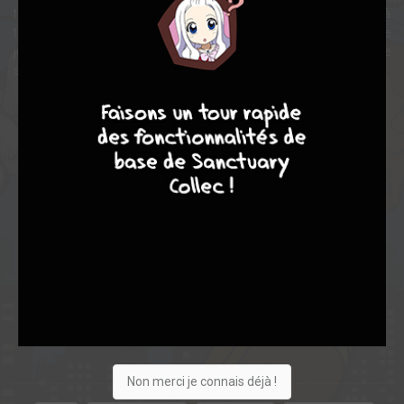
tenir !Découvrez cette nouvelle grande saga Disney revenant à
travers plusieurs histoires courtes à la genèse du plus célèbre
justicier Disney, qui laissera plus tard la place à PowerDuck le
super-héros.
9
8
9
8
Note globale
Les experts
Membres
7,20
-
7,20
0
5
5
92
0
7
6
1726
Non merci je connais déjà !