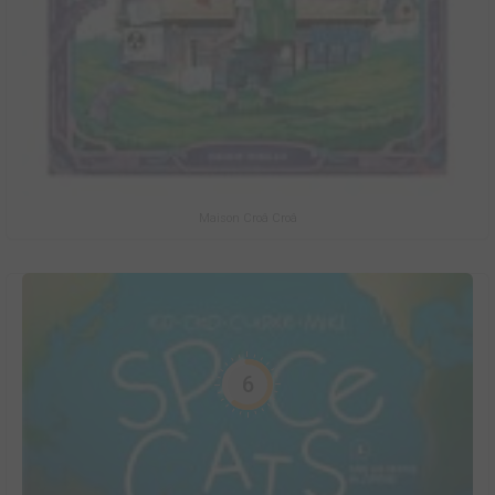
Maison Croâ Croâ
6