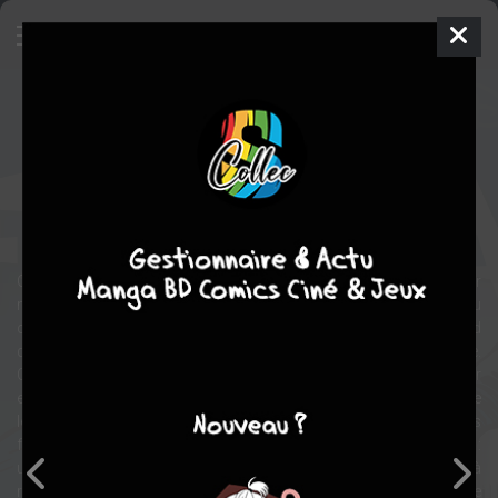
Fantomiald
BD
2014
Sandro DEL CONTE
Massimo
MARCONI
3
tomes
EN COURS
aventure
Comics / Super Heros
Humour
Qui se cache derrière Fantomiald ? En fait, ce célèbre vengeur
masqué, chargé de veiller à la protection de Donaldville et du
coffre-fort de Picsou, naît un peu par hasard lorsque Donald
découvre un mystérieux costume dans une maison abandonnée.
Car oui, on a un peu du mal à imaginer notre Donald super-gaffeur
en héros défenseur des opprimés… et pourtant ! Pour lutter contre
le crime, Fantomiald dispose de toute une panoplie de gadgets
fournis par Géo Trouvetou, le plus génial inventeur de Donaldville :
un gant multifonction, une 313 volante ou encore des bottes à
réaction… Avec ça, qu’on se le dise, les Rapetou n’ont qu’à bien se