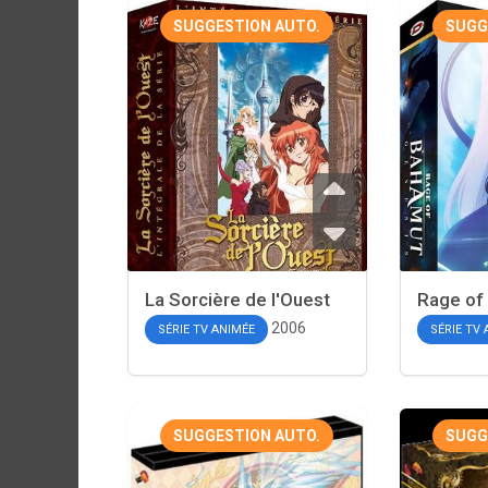
SUGGESTION AUTO.
SUGG
La Sorcière de l'Ouest
Rage of
2006
SÉRIE TV ANIMÉE
SÉRIE TV
SUGGESTION AUTO.
SUGG