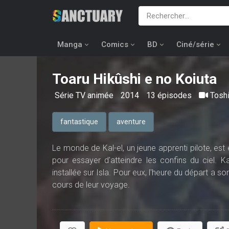
Manga
Comics
BD
Ciné/série
Toaru Hikûshi e no Koiuta
Série TV animée
2014
13 épisodes
Tosh
fantastique
aventure
Le monde de Kal-el, un jeune apprenti pilote, est e
pour essayer d'atteindre les confins du ciel. 
installée sur Isla. Pour eux, l'heure du départ a 
cours de leur voyage.