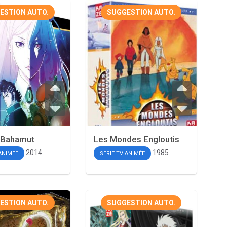
ESTION AUTO.
SUGGESTION AUTO.
 Bahamut
Les Mondes Engloutis
2014
1985
 ANIMÉE
SÉRIE TV ANIMÉE
ESTION AUTO.
SUGGESTION AUTO.