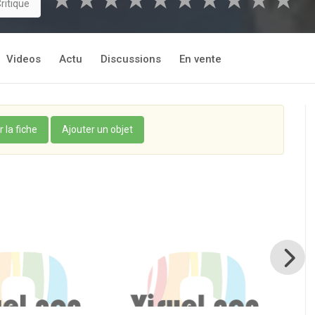
★
★
★
★
★
★
★
★
★
★
ritique
Videos
Actu
Discussions
En vente
r la fiche
Ajouter un objet