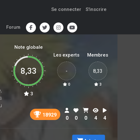
Se connecter
S'inscrire
Forum
Note globale
Les experts
Membres
8,33
-
8,33
0
3
,
3
s
u
18929
0
0
0
4
4