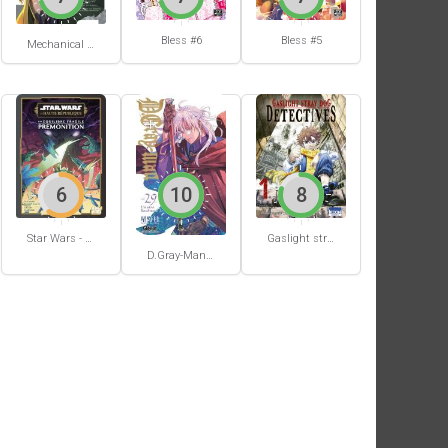
Bless #6
Bless #5
Mechanical Buddy Universe #0
6
10
8
Star Wars - La Haute République - Un équilibre fragile
Gaslight stray dog detectives #1
D.Gray-Man #29