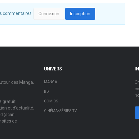
 des commentaires.
Connexion
Inscription
UNIVERS
I
autour des Manga,
MANGA
Cr
co
BD
no
 gratuit.
COMICS
on et d'actualité.
CINÉMA/SÉRIES TV
ad (scan
 sites de