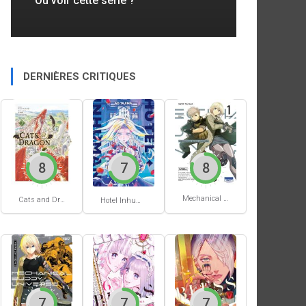
Où voir cette série ?
DERNIÈRES CRITIQUES
8
7
8
Mechanical Buddy Universe #1
Cats and Dragon #3
Hotel Inhumans #1
7
7
7