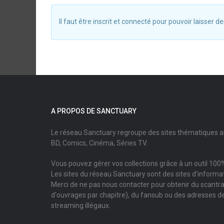
Il faut être inscrit et connecté pour pouvoir laisser
A PROPOS DE SANCTUARY
Le réseau Sanctuary regroupe des sites thématiques 
BD, Comics, Cinéma, Séries TV.
Vous pouvez gérer vos collections grâce à un outil 100%
Les sites du réseau Sanctuary sont des sites d'informati
Merci de ne pas nous contacter pour obtenir du scantr
d'ouvrages par chapitre), du fansub ou des adresses de
streaming illégaux.