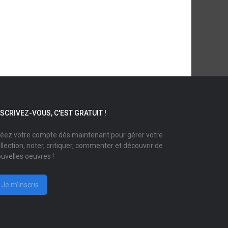
NSCRIVEZ-VOUS, C'EST GRATUIT !
éez votre compte dès maintenant pour gérer votre
llection, noter, critiquer, commenter et découvrir de
uvelles oeuvres !
Je m'inscris