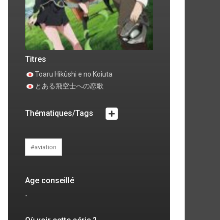
ode 4
Episode 5
 commentaire
0 commentaire
Titres
Toaru Hikûshi e no Koiuta
とある飛空士への恋歌
Thématiques/Tags
#aviation
Age conseillé
-