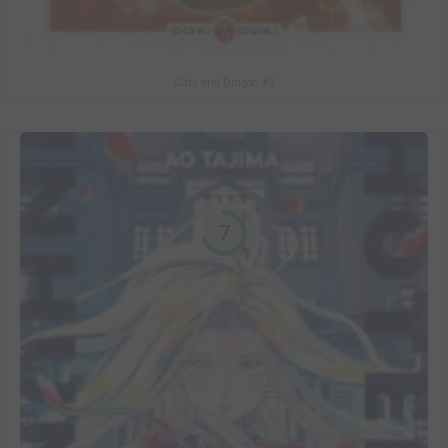
Cats and Dragon #3
7