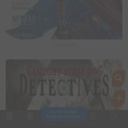
D.Gray-Man #29
8
Inscris-toi pour 
entrer ta collection !
Collec
Shop. list
Planning
Animes
Découvrir
Envies