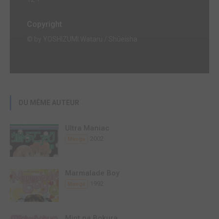
Copyright
© by YOSHIZUMI Wataru / Shûeisha
DU MÊME AUTEUR
Ultra Maniac
2002
Manga
Marmalade Boy
1992
Manga
Mint na Bokura