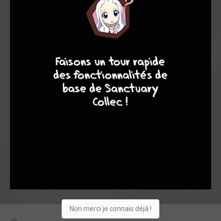
6,87
5,47
7,33
19
349
368
9
8
9
8
1227
0
31
10
564
Collection
Envie
Critique
★
★
★
★
★
★
★
★
★
★
Acheter
Non merci je connais déjà !