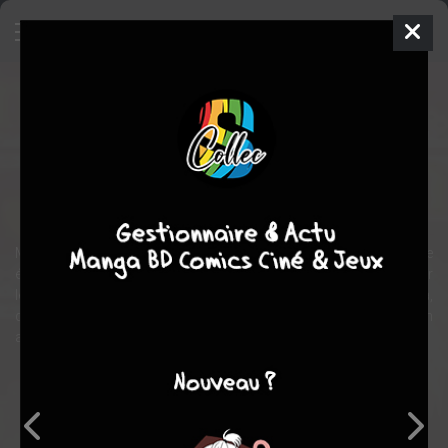
Mais moi je l'aime
Manga
Shojo
2004
Wataru YOSHIZUMI
Wataru
YOSHIZUMI
2
tomes
COMPLÈTE
comédie
romance
Moka, tombe amoureuse de Masato, élève dans le même
établissement qu’elle. Malheureusement, celui-ci n’est attiré que par
les filles qui ont déjà un petit ami. Cela n’arrête toutefois pas Moka,
qui se dit prête à l’aimer malgré tout. Elle se lance ainsi dans un
amour à sens unique.
Note globale
Les experts
Membres