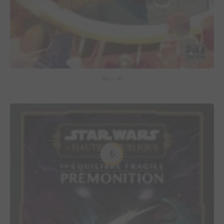
Bless #5
6