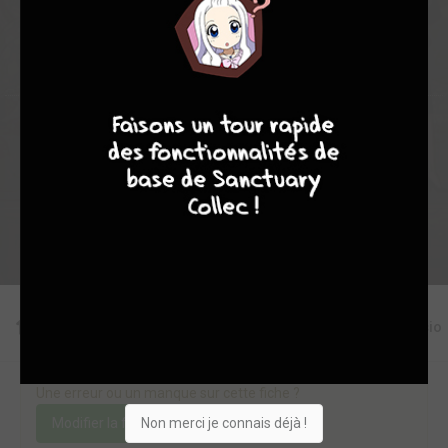
1
0
0
4
17765
4
7
8
7
Collection
Envie
Critique
★
★
★
★
★
★
★
★
★
★
Acheter
Editions
Critiques
Videos
Actu
Discussio
Une erreur ou un manque sur cette fiche ?
Non merci je connais déjà !
Modifier la fiche
Ajouter un objet