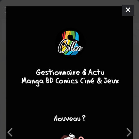
Les irrécupérables
BD
2002
CHRISTOPHER
Mehdi SAHMI
1
tome
COMPLÈTE
Jeux
Humour
Parodie
Note globale
Les experts
Membres
-
-
0
0
0