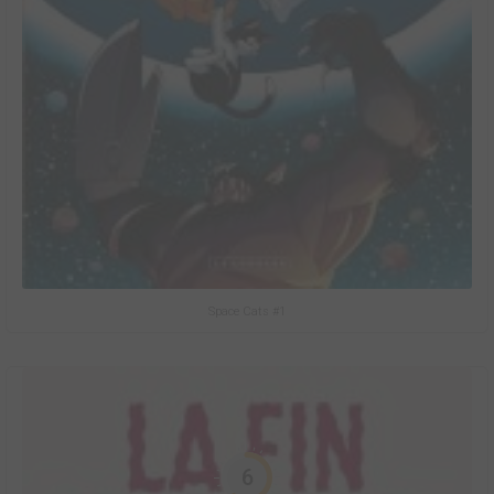
Space Cats #1
6