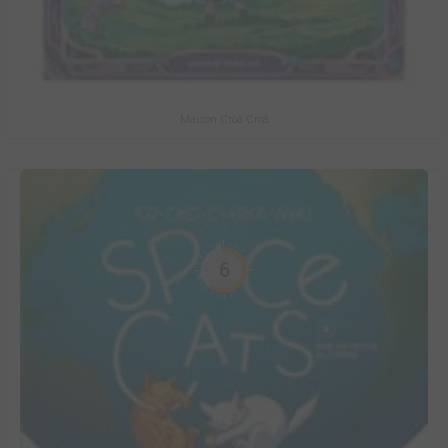
Maison Croâ Croâ
6