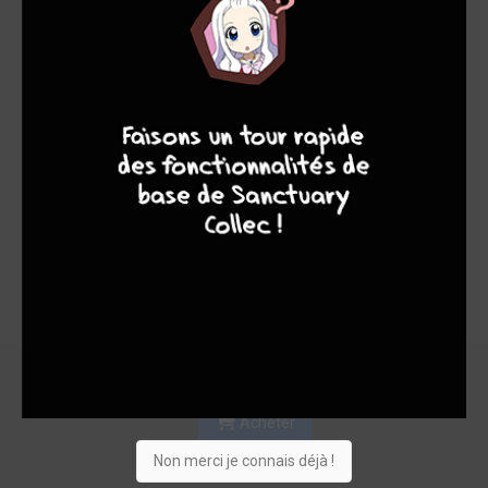
-
-
4
7
8
7
0
0
0
1
0
0
4
17760
Collection
Envie
Critique
★
★
★
★
★
★
★
★
★
★
Acheter
Non merci je connais déjà !