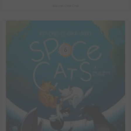
Maison Croâ Croâ
6