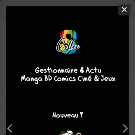
Toutes des chieuses? Les filles
expliquées aux garçons
BD
2014
1
tome
COMPLÈTE
Humour
Mon parcours de fille ? A l'aube de ma vie, lorsque mon cher
géniteur a vu que j'étais une fille, il avoua avoir dit qu'il en avait pour
20 ans de misères. Fière, sereine et curieuse, c'est ainsi que se
déroula mon enfance. Après, dans les années 90, j'ai cru que les
princes charmants, ça tombait du ciel. Pire encore, j'ai cru que ça
existait. J'avais un journal avec des coeurs et un cadenas, j'ai voué
un culte à la Macarena et à d'autres danses tribales du style.
Note globale
Les experts
Membres