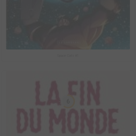
Space Cats #1
6