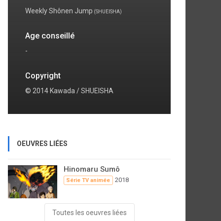
Weekly Shônen Jump
(SHUEISHA)
Age conseillé
-
Copyright
© 2014 Kawada / SHUEISHA
OEUVRES LIÉES
Hinomaru Sumô
2018
Série TV animée
Toutes les oeuvres liées