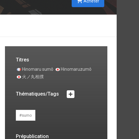
Acheter
Titres
Hinomaru sumô
Hinomaruzumô
火ノ丸相撲
Thématiques/Tags
#sumo
Prépublication