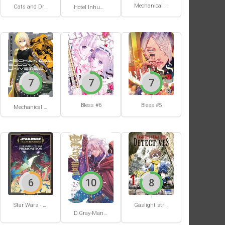
Mechanical Buddy Universe #1
Cats and Dragon #3
Hotel Inhumans #1
7
7
7
Bless #6
Bless #5
Mechanical Buddy Universe #0
6
10
8
Star Wars - La Haute République - Un équilibre fragile
Gaslight stray dog detectives #1
D.Gray-Man #29