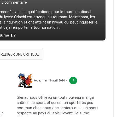
0 commentaire
ncé avec les qualifications pour le tournoi national
 du lycée Ôdachi est attendu au tournant. Maintenant, les
a figuration et ont atteint un niveau qui peut inquiéter le
t déjà remporter le tournoi nation...
 sumô T.7
RÉDIGER UNE CRITIQUE
Iteza
,
mar. 19 avril 2016
9
Glénat nous offre ici un tout nouveau manga
shônen de sport, et qui est un sport très peu
commun chez nous occidentaux mais un sport
up
respecté au pays du soleil levant : le sumo.