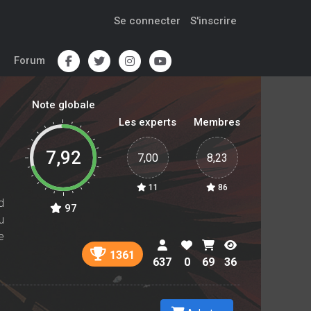
Se connecter
S'inscrire
Forum
Note globale
Les experts
Membres
7,92
7,00
8,23
11
86
d
97
u
e
1361
637
0
69
36