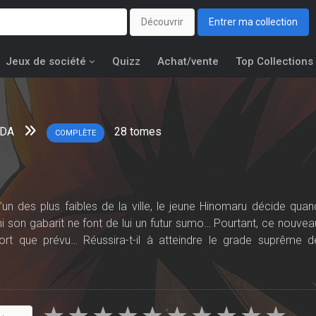
Découvrir
Entrer ma collection
Jeux de société
Quizz
Achat/vente
Top Collections
DA
28
tomes
COMPLÈTE
n des plus faibles de la ville, le jeune Hinomaru décide quan
e ni son gabarit ne font de lui un futur sumo… Pourtant, ce nouvea
ort que prévu… Réussira-t-il à atteindre le grade suprême d
 dans le monde enflammé du sumo !