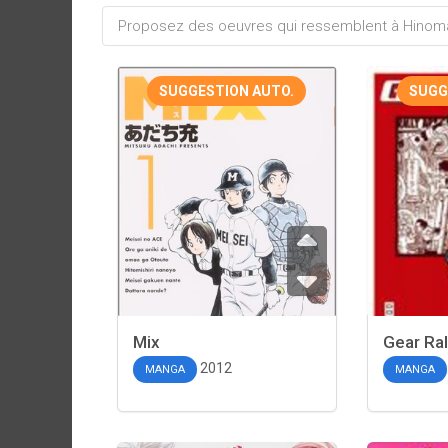
SUGGESTION AUTO.
SUGG
Mix
Gear Ral
2012
MANGA
MANGA