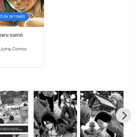
ÉE EN 28 TOMES
aru sumô
Jump Comics