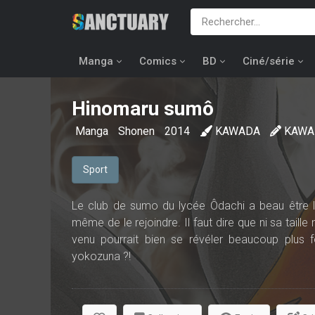
Manga
Comics
BD
Ciné/série
Hinomaru sumô
Manga
Shonen
2014
KAWADA
KAWA
Sport
Le club de sumo du lycée Ôdachi a beau être l’u
même de le rejoindre. Il faut dire que ni sa taill
venu pourrait bien se révéler beaucoup plus f
yokozuna ?!
Découvrez le parcours de ce lycéen hors norme