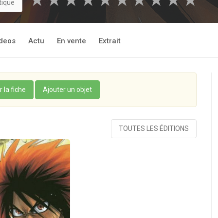
★
★
★
★
★
★
★
★
★
★
tique
deos
Actu
En vente
Extrait
r la fiche
Ajouter un objet
TOUTES LES ÉDITIONS