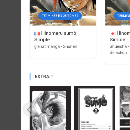
TERMINÉE EN 28 TOMES
TERMIN
Hinomaru sumô
Hinom
Simple
Simple
glénat manga
-
Shônen
Shueisha
-
Selection
EXTRAIT