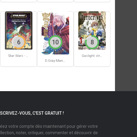
6
10
8
Star Wars - La Haute République - Un équilibre fragile
Gaslight stray dog detectives #1
D.Gray-Man #29
NSCRIVEZ-VOUS, C'EST GRATUIT !
éez votre compte dès maintenant pour gérer votre
llection, noter, critiquer, commenter et découvrir de