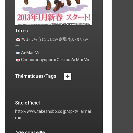
ode 4 Episode 4
Episode 5 Episode 5
24 janv. 2013
0 commentaire
jeu. 31 janv. 2013
0 commentaire
Titres
ちょぼらうにょぽみ劇場 あいまいみ
ー
Ai-Mai-Mi
Choboraunyopomi Gekijou Ai Mai Mii
Thématiques/Tags
Site officiel
http://www.takeshobo.co.jp/sp/tv_aimai
mi/
Age conseillé