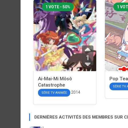
1 VOTE - 50%
1 VOT
1
Ai-Mai-Mi Môsô
Pop Tea
Catastrophe
SÉRIE TV
2014
SÉRIE TV ANIMÉE
DERNIÈRES ACTIVITÉS DES MEMBRES SUR 