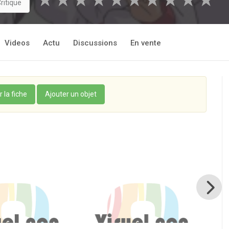
★
★
★
★
★
★
★
★
★
★
ritique
Videos
Actu
Discussions
En vente
r la fiche
Ajouter un objet