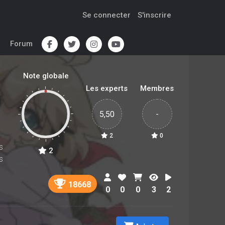
Se connecter
S'inscrire
Forum
Note globale
Les experts
Membres
5,50
-
2
0
s
2
s
18668
0
0
0
3
2