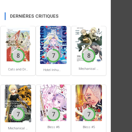
DERNIÈRES CRITIQUES
8
7
8
Mechanical Buddy Universe #1
Cats and Dragon #3
Hotel Inhumans #1
7
7
7
Bless #6
Bless #5
Mechanical Buddy Universe #0