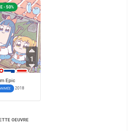
E - 50%
1
m Epic
2018
 ANIMÉE
CETTE OEUVRE