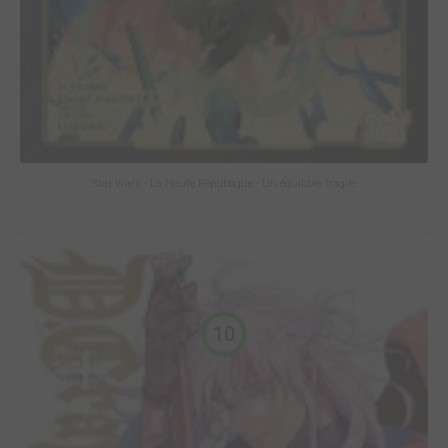
Star Wars - La Haute République - Un équilibre fragile
10