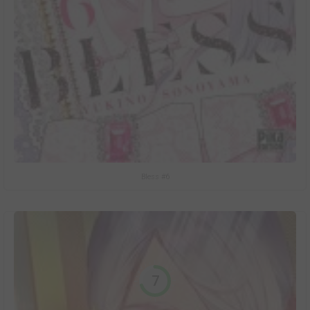
Bless #6
7