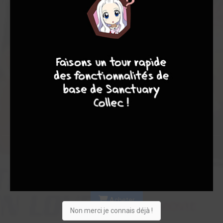
Les experts
Membres
7,03
5,33
7,59
9
8
9
8
3
17
20
83
0
0
5
6931
Collection
Envie
Critique
★
★
★
★
★
★
★
★
★
★
Acheter
Non merci je connais déjà !