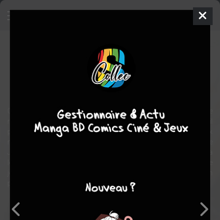
Tenchi Muyo In Love 2
Film
Japon
1999
0 min.
Hiroshi NEGISHI
comédie
SF
C’est une journée ordinaire au sanctuaire Masaki. Tenchi se
retrouve une fois de plus pris à partie par Ryoko et Ayeka. Lassé, il
part se promener dans la forêt… et disparaît mystérieusement ! Six
mois plus tard, après l’avoir cherché sans relâche dans tout le
Japon, et grâce à une nouvelle invention de Washu, Ryoko et Ayeka
le retrouvent dans une dimension parallèle, vivant avec une étrange
jeune femme du nom de Haruna et ne se souvenant pas de son
passé...
Note globale