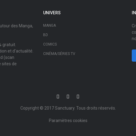
UNIVERS
I
autour des Manga,
MANGA
Cr
co
BD
no
 gratuit.
COMICS
on et d'actualité.
CINÉMA/SÉRIES TV
ad (scan
 sites de
Copyright © 2017
Sanctuary
. Tous droits réservés.
Paramètres cookies