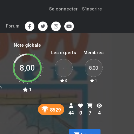
Se connecter
S'inscrire
Forum
Note globale
Les experts
Membres
8,00
-
8,00
0
1
e
1
.
8529
44
0
7
4