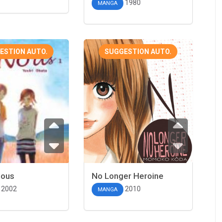
1980
MANGA
ESTION AUTO.
SUGGESTION AUTO.
Nous
No Longer Heroine
2002
2010
MANGA