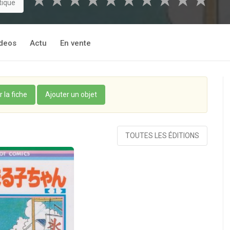
★
★
★
★
★
★
★
★
★
★
tique
deos
Actu
En vente
r la fiche
Ajouter un objet
TOUTES LES ÉDITIONS