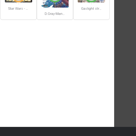
Star Wars - La Haute République - Un équilibre fragile
Gaslight stray dog detectives #1
D.Gray-Man #29