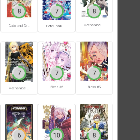
8
7
8
Mechanical Buddy Universe #1
Cats and Dragon #3
Hotel Inhumans #1
7
7
7
Bless #6
Bless #5
Mechanical Buddy Universe #0
6
10
8