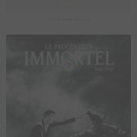
La fin du monde (Stanislas)
7