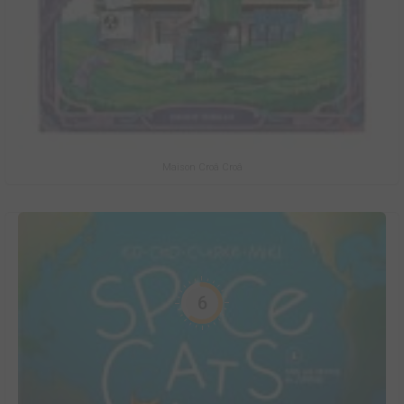
Maison Croâ Croâ
6