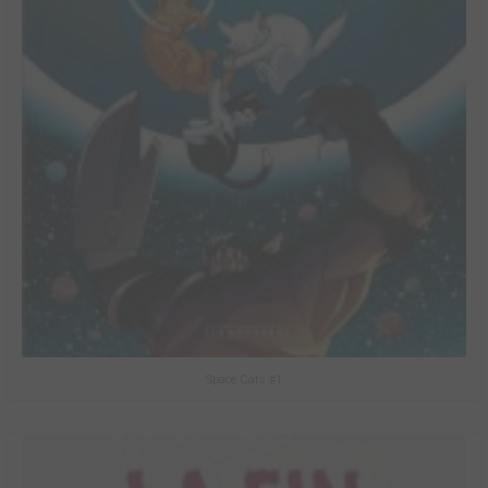
Space Cats #1