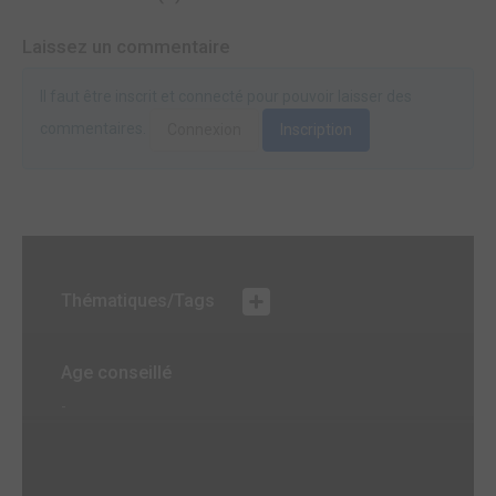
Laissez un commentaire
Il faut être inscrit et connecté pour pouvoir laisser des
commentaires.
Connexion
Inscription
Thématiques/Tags
Age conseillé
-