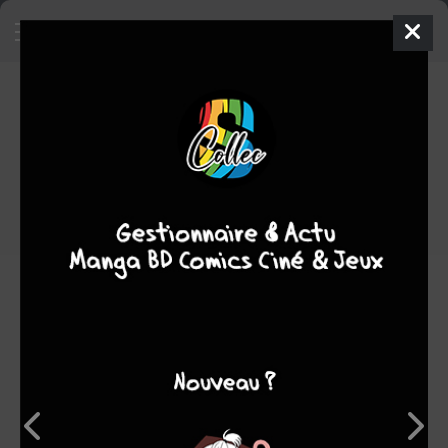
Mines antipersonnel
BD
Note globale
Les experts
Membres
-
-
0
0
0
0
0
0
1
20543