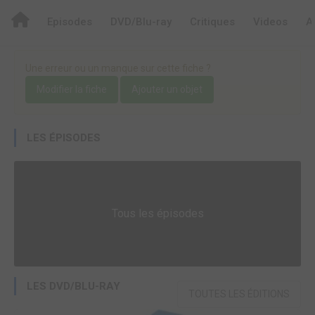
Episodes
DVD/Blu-ray
Critiques
Videos
A
Une erreur ou un manque sur cette fiche ?
Modifier la fiche
Ajouter un objet
LES ÉPISODES
Tous les épisodes
LES DVD/BLU-RAY
TOUTES LES ÉDITIONS