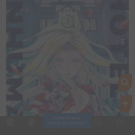
7
Inscris-toi pour 
entrer ta collection !
Collec
Shop. list
Planning
Animes
Découvrir
Envies