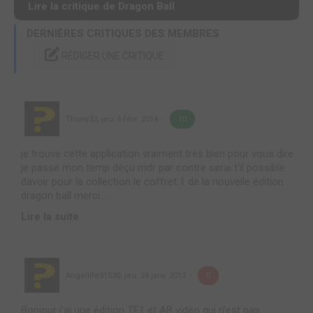
Lire la critique de Dragon Ball
DERNIÈRES CRITIQUES DES MEMBRES
RÉDIGER UNE CRITIQUE
Thony33
,
jeu. 6 févr. 2014
10
je trouve cette application vraiment très bien pour vous dire
je passe mon temp déçu mdr par contre serai t'il possible
davoir pour la collection le coffret 1 de la nouvelle édition
dragon ball merci ...
Lire la suite
Angellife51530
,
jeu. 24 janv. 2013
0
Bonjour j'ai une édition TF1 et AB vidéo qui n'est pas