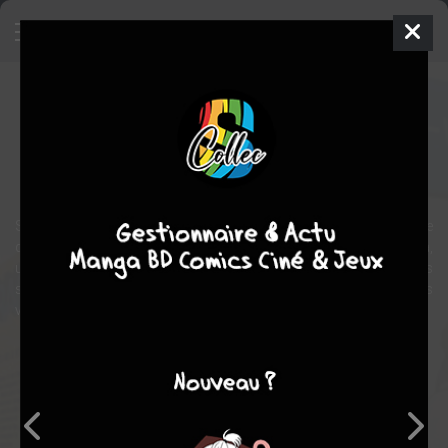
Dragon Ball
Série TV animée
1986
0 épisodes
aventure
arts martiaux
Songoku est un petit garçon étrange et naïf. Il possède une queue
de singe et est très fort en arts martiaux. Un jour il rencontre Bulma,
une fille cynique et capricieuse, et l'accompagne à la recherche des
sept boules de cristal qui une fois réunies peuvent exaucer tous les
voeux...
Note globale
Les experts
Membres
8,50
8,44
8,52