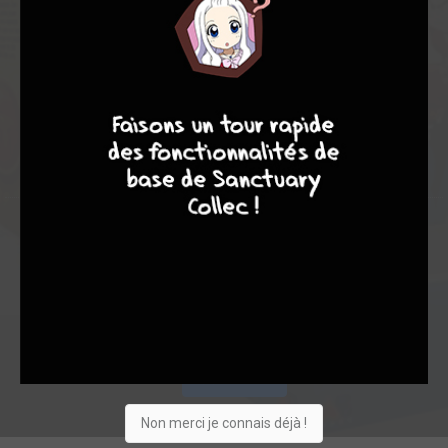
27
401
428
9
8
9
8
797
0
15
12
175
1064
Vous suivez
Collection
Envie
Critique
★
★
★
★
★
★
★
★
★
★
Acheter
Non merci je connais déjà !