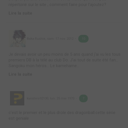
répertorié sur le site , comment faire pour l'ajoutez?
Lire la suite
Baka Rushie
,
sam. 17 nov. 2012
10
Je devais avoir un peu moins de 5 ans quand j'ai vu les tous
premiers DB à la télé au club Do. J'ai tout de suite été fan...
Sangoku mon héros... Le kamehame...
Lire la suite
kyoshiro92130
,
lun. 25 mai 1970
7
c'est le premier et le plus drole des dragonball.cette série
est geniale