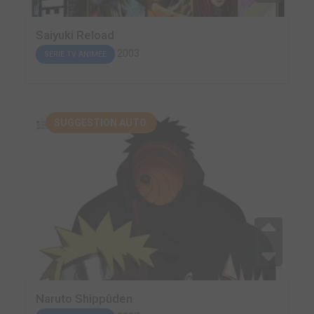
Saiyuki Reload
2003
SÉRIE TV ANIMÉE
SUGGESTION AUTO.
Naruto Shippûden