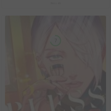
Bless #6
7