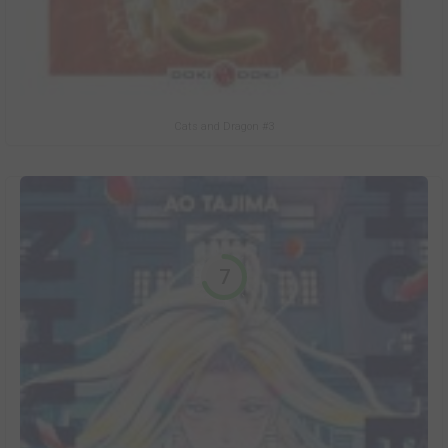
Cats and Dragon #3
7