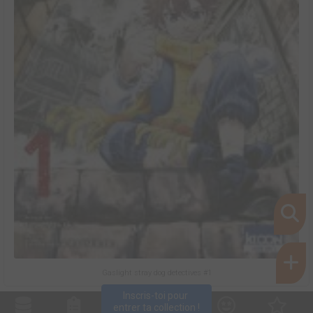
Gaslight stray dog detectives #1
Inscris-toi pour 
entrer ta collection !