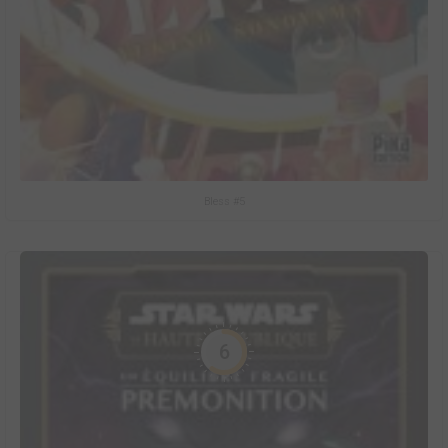
Bless #5
6