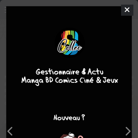
Kiitarô Shônen no Yôkai Enikki
Série TV animée
2016
12 épisodes
Hisayoshi
HIRASAWA
fantastique
Kiitarô a toujours possédé un sixième sens très puissant lui
permettant de voir les fantômes et autres esprits (yôkai). Ainsi, il
parle avec Yuki Onna, la femme des neiges, Yôko, la femme-
renarde, prend son bain avec Akaname et ne peut se débarrasser
de Suzu qui le protège où qu’il aille.
-------------
Format court.