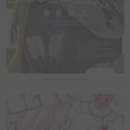
Mechanical Buddy Universe #0
7