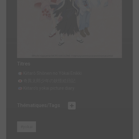
Titres
Kiitarô Shônen no Yôkai Enikki
奇異太郎少年の妖怪絵日記
Kiitaro’s yokai picture diary
Thématiques/Tags
#yokai