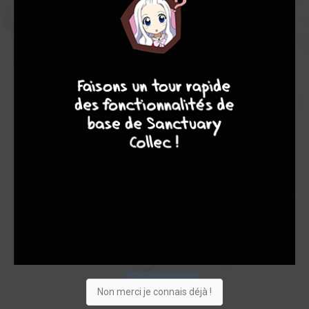
Note globale
Les experts
Membres
6,00
-
6,00
9
8
9
8
0
2
2
0
0
0
3
3
18220
Vous suivez
Envie
Critique
★
★
★
★
★
★
★
★
★
★
Acheter
Non merci je connais déjà !