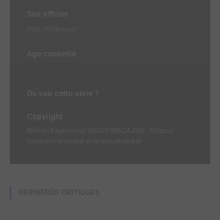
Site officiel
http://kiitarou.jp/
Age conseillé
-
Où voir cette série ?
Copyright
©Riichi Kageyama/ MICRO MAGAZINE · Kiitarou
syounen no youkai eniki seisakuiinkai
DERNIÈRES CRITIQUES