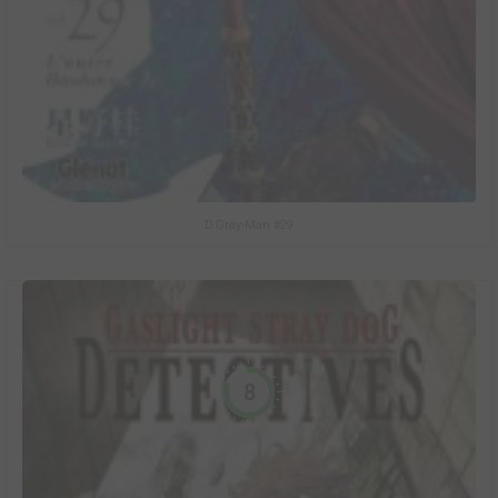
D.Gray-Man #29
8