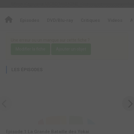
Episodes
DVD/Blu-ray
Critiques
Videos
A
Une erreur ou un manque sur cette fiche ?
Modifier la fiche
Ajouter un objet
LES ÉPISODES
Episode 1 La Grande Bataille des Yokai
E