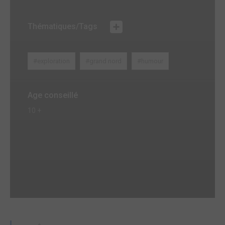
Thématiques/Tags
#exploration
#grand nord
#humour
Age conseillé
10 +