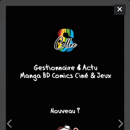
Groenland Vertigo
BD
2017
Hervé TANQUERELLE
Hervé
TANQUERELLE
1
tome
COMPLÈTE
aventure
Carnet De Voyage
Invité à participer à une expédition danoise au Nord-Est du
Groenland, Georges Benoît-Jean, dessinateur maladroit et
angoissé, va devoir s'adapter aux situations les plus
rocambolesques. Attention, le vertigo arctique n'est jamais bien
loin !
Une comédie d'aventure inspirée de faits réels qui rappelle autant la
fantaisie des Racontars de Jørn Riel que l'intemporalité de Hergé.