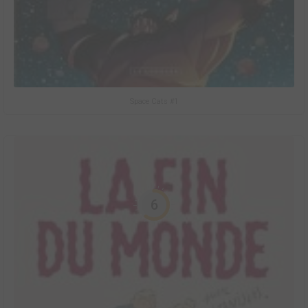
Space Cats #1
6