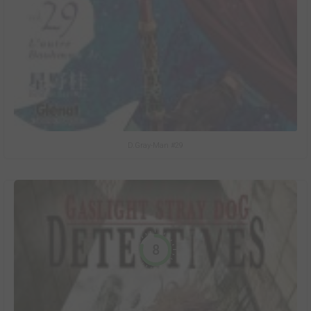
D.Gray-Man #29
8