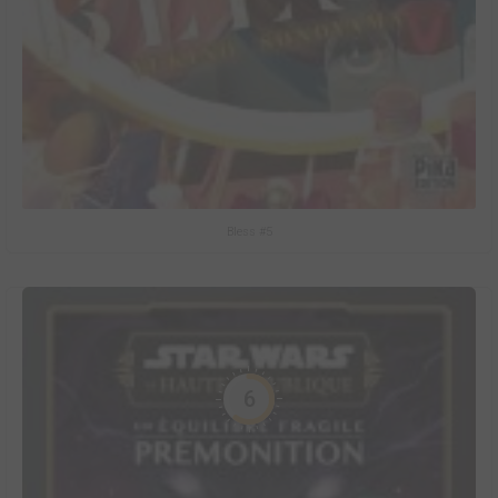
Bless #5
6