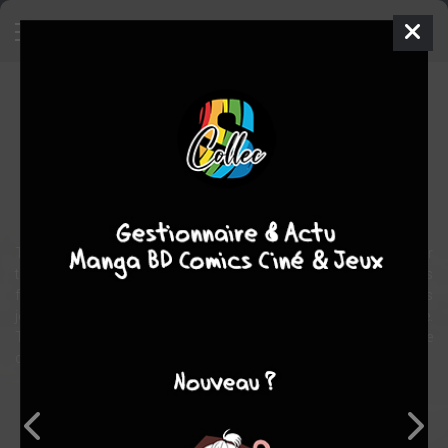
Le Quartier de la Lumière
Manga
Seinen
2005
Inio ASANO
Inio ASANO
1
tome
COMPLÈTE
Tranche de vie
Tasuku est un "accompagnateur", il aide les désespérés par
téléphone en les guidant dans leur suicide. Il entretient des liens très
forts avec sa meilleure amie, Haruko, et attend avec elle, tous les
jours, sur le lieu de son agression, le moment de sa vengeance.
Tout bascule le jour où Tasuku se rend compte qu'il a aidé le père
de Haruko à mourir !
Note globale
Les experts
Membres