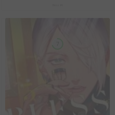
Bless #6
7