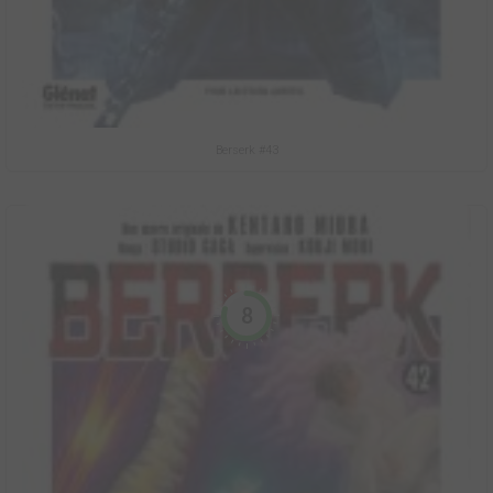
Berserk #43
8