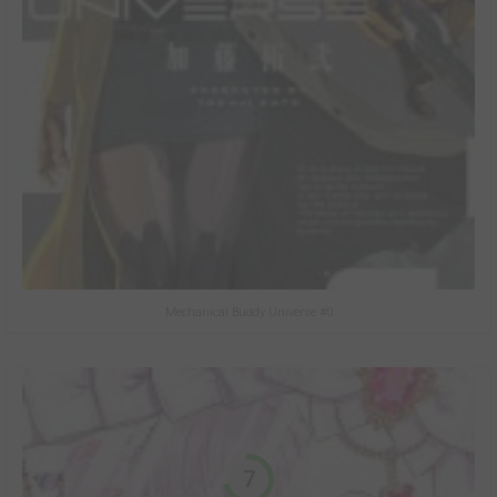
Mechanical Buddy Universe #0
7