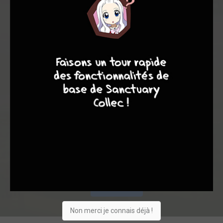
8,08
8,00
8,11
9
8
7
6
32
234
266
826
0
39
16
1022
Collection
Envie
Critique
★
★
★
★
★
★
★
★
★
★
Acheter
Non merci je connais déjà !