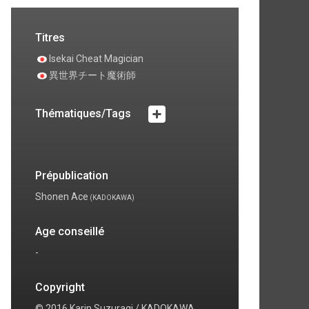
Titres
Isekai Cheat Magician
異世界チート魔術師
Thématiques/Tags
Prépublication
Shonen Ace
(KADOKAWA)
Age conseillé
-
Copyright
© 2016 Karin Suzuragi / KADOKAWA