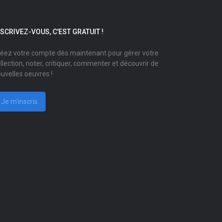
NSCRIVEZ-VOUS, C'EST GRATUIT !
éez votre compte dès maintenant pour gérer votre
llection, noter, critiquer, commenter et découvrir de
uvelles oeuvres !
Je m'inscris