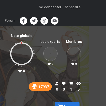
Se connecter
S'inscrire
Forum
Note globale
Les experts
Membres
-
-
0
0
0
17937
0
0
1
5