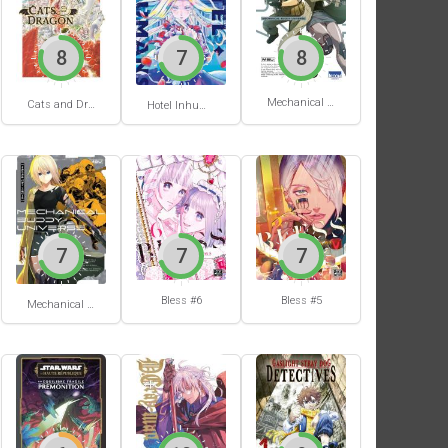
8
7
8
Mechanical Buddy Universe #1
Cats and Dragon #3
Hotel Inhumans #1
7
7
7
Bless #6
Bless #5
Mechanical Buddy Universe #0