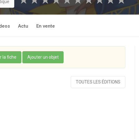
★
★
★
★
★
★
★
★
★
★
tique
deos
Actu
En vente
r la fiche
Ajouter un objet
TOUTES LES ÉDITIONS