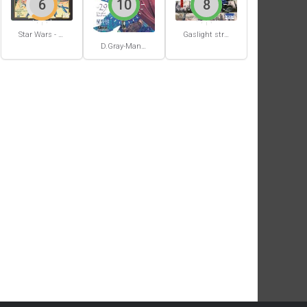
6
10
8
Star Wars - La Haute République - Un équilibre fragile
Gaslight stray dog detectives #1
D.Gray-Man #29