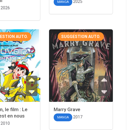
n
2025
MANGA
2026
ESTION AUTO.
SUGGESTION AUTO.
 le film : Le
Marry Grave
est en nous
2017
MANGA
2010