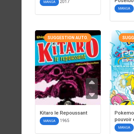
Poseido
2017
MANGA
MANGA
SUGGESTION AUTO.
SUGG
Kitaro le Repoussant
Pokemon,
pouvoir 
1965
MANGA
MANGA