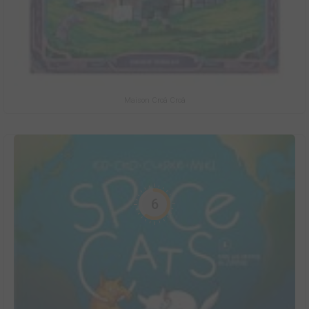
Maison Croâ Croâ
6