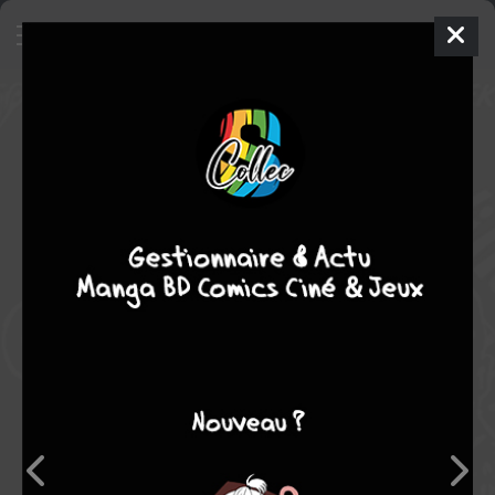
Pancho Villa, la bataille de
Zacatecas
Roman Graphique
2015
EKO
PACO IGNACIO
TAIBO II
1
tome
COMPLÈTE
historique
Note globale
Les experts
Membres
-
-
0
0
0