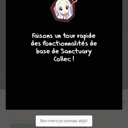
2
0
0
0
15701
9
8
9
8
Collection
Envie
Critique
★
★
★
★
★
★
★
★
★
★
Acheter
Editions
Critiques
Videos
Actu
Discussio
Une erreur ou un manque sur cette fiche ?
Non merci je connais déjà !