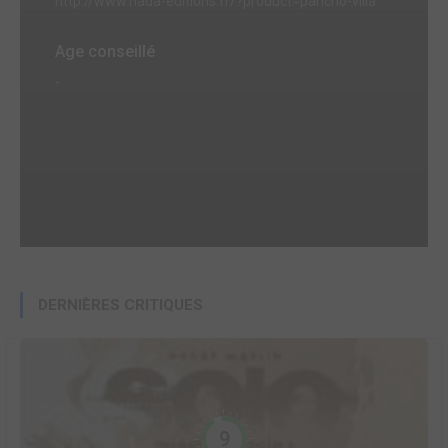
http://www.nada-editions.fr/?product=pancho-villa
Age conseillé
-
DERNIÈRES CRITIQUES
9