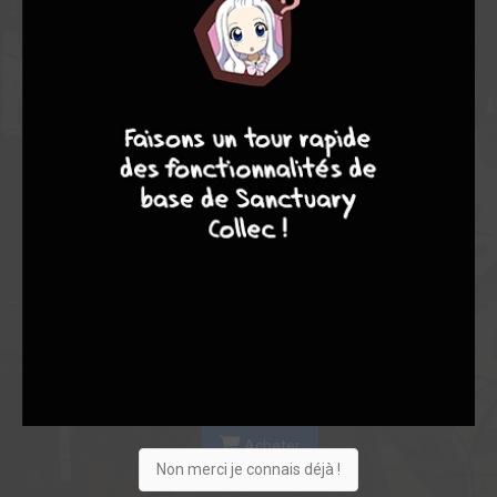
Les experts
Membres
7,70
7,50
7,77
8
7
8
7
4
13
17
227
0
30
10
3882
Collection
Envie
Critique
★
★
★
★
★
★
★
★
★
★
Acheter
Non merci je connais déjà !