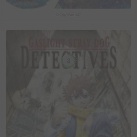
D.Gray-Man #29
8