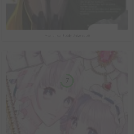
Mechanical Buddy Universe #0
7