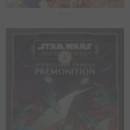
Bless #5
6