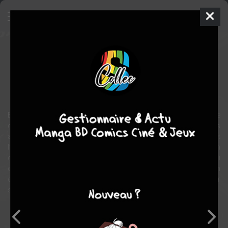
Killing Stalking
Manhwa
Inconnue
2016
KOOGI
KOOGI
horreur
drame
Bum Yoon, un jeune homme frêle et effacé, tombe sous le charme
de Sangwoo, un camarade d’école très populaire. Le hasard les
amène à effectuer leur service militaire dans la même caserne, et
l’obsession de Bum pour Sangwoo en ressort grandie. Son besoin
de l’alimenter se faisant de plus en plus pressant, par un après-midi
comme un autre, Bum s’introduit... À cet instant, il est loin
d’imaginer les conséquences que cet acte « amoureux » aura sur
sa propre vie.
Note globale