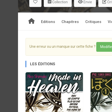
Collection
Envie
Cri
l’autorisation de la tripoter... comment réagira-t-el
C’est à ce moment qu’apparaît, tout droit débar
autrefois, Son meilleur ami (moine) gay... tous ré
respecter la deadline pour livrer les planches du
Editions
Chapitres
Critiques
Vi
sûr...
Une erreur ou un manque sur cette fiche ?
Modifie
LES ÉDITIONS