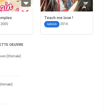
complex
Teach me love !
2005
2014
MANGA
CETTE OEUVRE
ven [Shimaki]
Shimaki]