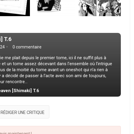
] T.6
24
0 commentaire
 me plait depuis le premier tome, ici il ne suffit plus à
e et un tome assez décevant dans l'ensemble où l'intrigue
lus de la moitié du tome avant un oneshot qui n'a rien à
ay a décidé de passer à l'acte avec son ami de toujours,
ur rencontre...
eaven [Shimaki] T.6
RÉDIGER UNE CRITIQUE
vis maintenant !