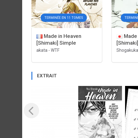
TERMINÉE EN 11 TOMES
TERMIN
Made in Heaven
Made 
[Shimaki] Simple
[Shimaki
akata
-
WTF
Shogakuk
EXTRAIT