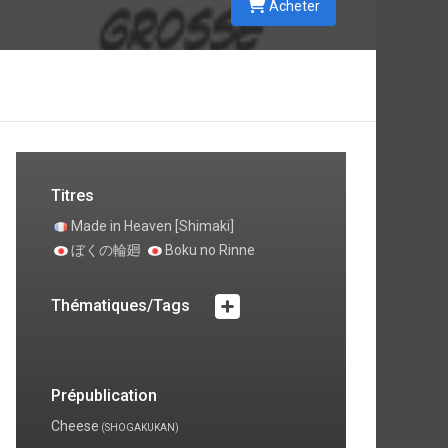
Acheter
,
e
s
Titres
Made in Heaven [Shimaki]
ぼくの輪廻
Boku no Rinne
Thématiques/Tags
Prépublication
Cheese
(SHOGAKUKAN)