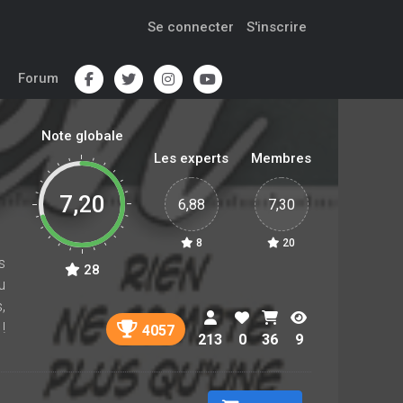
Se connecter
S'inscrire
Forum
Note globale
Les experts
Membres
7,20
6,88
7,30
8
20
s
28
u
,
!
4057
213
0
36
9
́
n
s