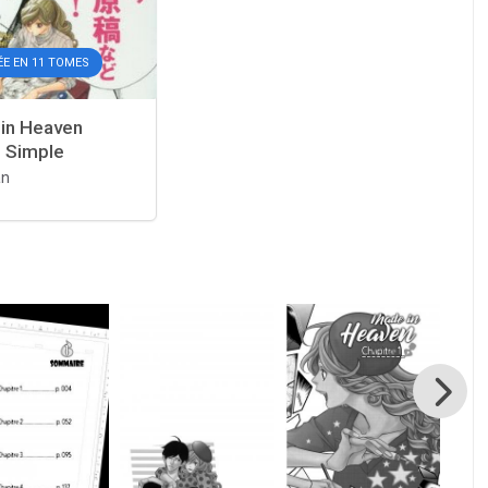
ÉE EN 11 TOMES
in Heaven
] Simple
an