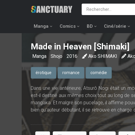
Manga
Comics
BD
Ciné/série
Made in Heaven [Shimaki]
Manga
Shojo
2016
Ako SHIMAKI
Ak
érotique
romance
comédie
Dans une vie antérieure, Atsurô Nogi était un mo
est-il destiné aux mêmes choix tout au long de ses
mangaka. Et malgré son pucelage, il affirme pouvoi
bien qu’auteur débutant, il se retrouve en charge
C’est alors que Kanade, jeune femme à la très (tr
par les attributs de la demoiselle, il réalise 
réalistes, il va devoir en palper avant... Tout ce