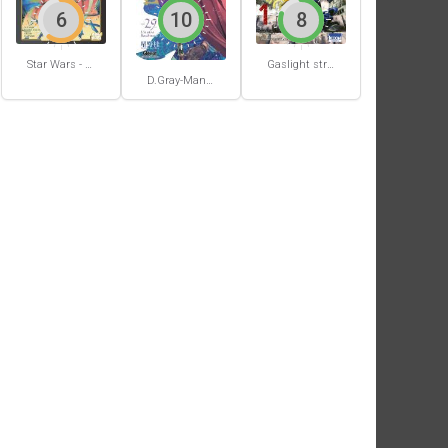
6
10
8
Star Wars - La Haute République - Un équilibre fragile
Gaslight stray dog detectives #1
D.Gray-Man #29