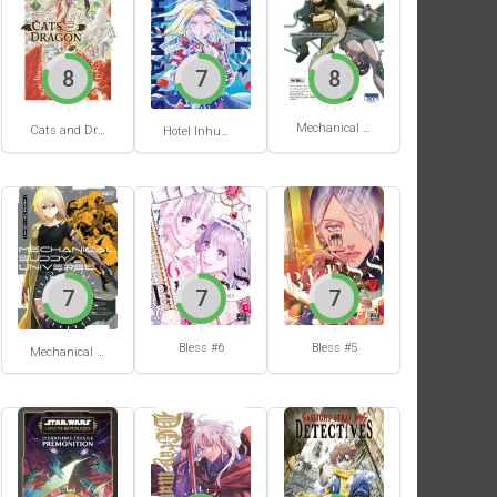
8
7
8
Mechanical Buddy Universe #1
Cats and Dragon #3
Hotel Inhumans #1
7
7
7
Bless #6
Bless #5
Mechanical Buddy Universe #0