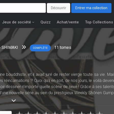
Découvrir
Entrer ma collection
Jeux de société
Quizz
Achat/vente
Top Collections
o SHIMAKI
11
tomes
COMPLÈTE
ine bouddhiste, et il avait juré de rester vierge toute sa vie. Mai
 réincarnations ?! Quoi qu’il en soit, de nos jours, le voilà deven
r dessiner n’importe quelle scène de sexe ! Grâce à ses talents
 d’une nouvelle série au sein du prestigieux Weekly Shônen Gump 
ès très) forte poitrine, devient son assistante. D’abord hypnotise
très vite que pour pouvoir dessiner de voluptueux mamelons bie
la par pur professionnalisme, bien évidemment ! il lui demande alor