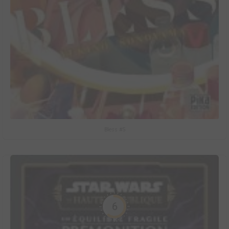
Bless #5
6