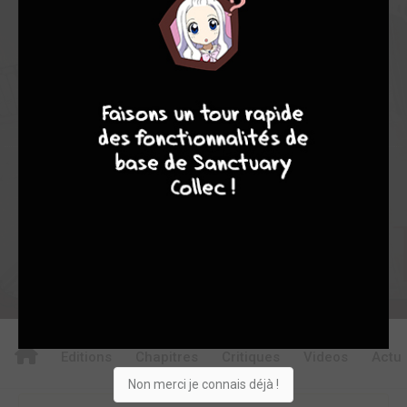
8
21
29
186
0
13
3
4460
7
8
8
10
Collection
Envie
Critique
★
★
★
★
★
★
★
★
★
★
Acheter
Editions
Chapitres
Critiques
Videos
Actu
Non merci je connais déjà !