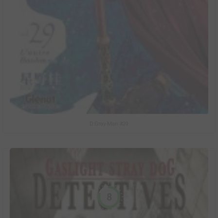
D.Gray-Man #29
8