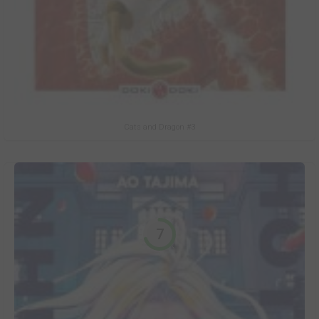
Cats and Dragon #3
7