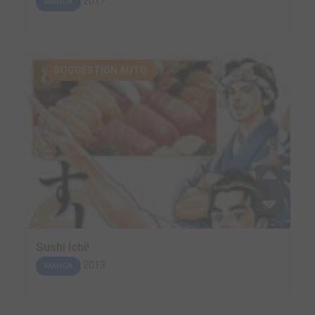
2017
MANGA
SUGGESTION AUTO.
Sushi Ichi!
2013
MANGA