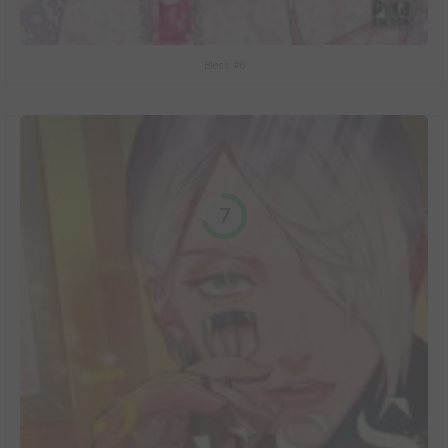
Bless #6
7