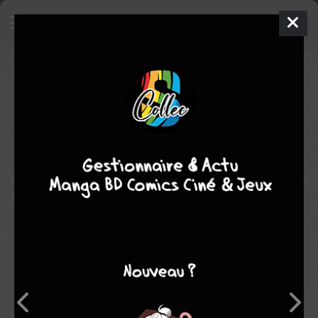
Marion
Manga
Seinen
2017
Yû HIKASA
Yû HIKASA
2
tomes
COMPLÈTE
Tranche de vie
historique
drame
Le destin hors du commun d'une jeune fille prise dans le tumulte de
son époque !
Note globale
Les experts
Membres
6,90
5,88
7,24