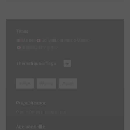
Titres
Marion
Gohyakunenme no Marion
五百年目のマリオン
Thématiques/Tags
#chant
#france
#talent
Prépublication
Comic Zenon
(TOKUMA SHOTEN)
Age conseillé