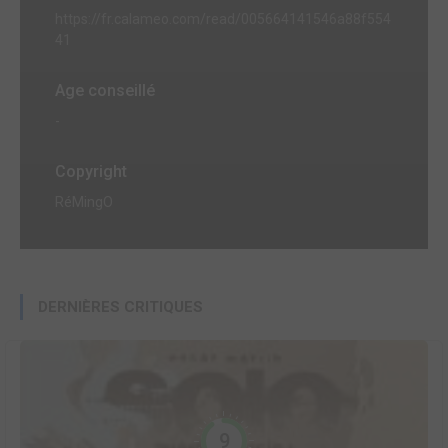
https://fr.calameo.com/read/005664141546a88f554
41
Age conseillé
-
Copyright
RéMingO
DERNIÈRES CRITIQUES
9