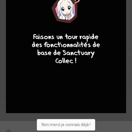
10,00
-
10,00
0
2
2
9
8
7
6
3
0
0
0
14261
Collection
Envie
Critique
★
★
★
★
★
★
★
★
★
★
Acheter
Non merci je connais déjà !