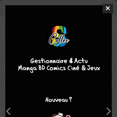
Cléo (RéMingO)
BD
2019
RéMINGO
1
tome
COMPLÈTE
aventure
animalier
Cléo vivait une routine confortable, jusqu'au jour où, poursuivie par
ses peurs elle se perdit bien loin de chez elle. Au fil de son aventure
Cléo apprendra à changer de regard sur ce qui l'entoure.
Une histoire muette qui parle à ceux qui prennent le temps de
regarder.
Note globale
Les experts
Membres