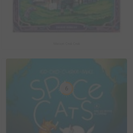
Maison Croâ Croâ
6