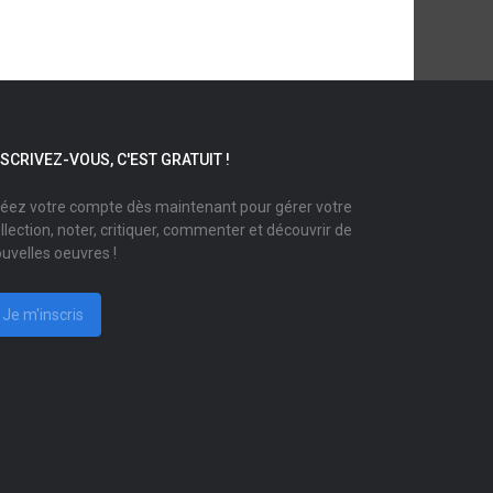
NSCRIVEZ-VOUS, C'EST GRATUIT !
éez votre compte dès maintenant pour gérer votre
llection, noter, critiquer, commenter et découvrir de
uvelles oeuvres !
Je m'inscris