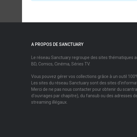
A PROPOS DE SANCTUARY
Le réseau Sanctuary regroupe des sites thématiques 
BD, Comics, Cinéma, Séries TV.
Vous pouvez gérer vos collections grâce à un outil 100%
Les sites du réseau Sanctuary sont des sites d'informati
Merci de ne pas nous contacter pour obtenir du scantr
d'ouvrages par chapitre), du fansub ou des adresses de
streaming illégaux.