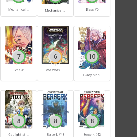
Mechanical Buddy Universe #1
Bless #6
Mechanical Buddy Universe #0
7
6
10
Bless #5
Star Wars - La Haute République - Un équilibre fragile
D.Gray-Man #29
8
8
8
Berserk #42
Gaslight stray dog detectives #1
Berserk #43