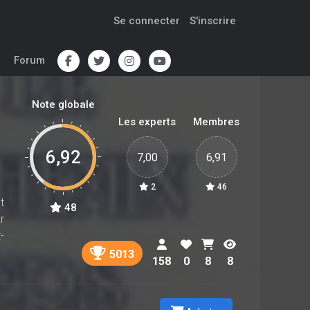
Se connecter
S'inscrire
Forum
Note globale
Les experts
Membres
6,92
7,00
6,91
2
46
t
48
r
-
5013
158
0
8
8