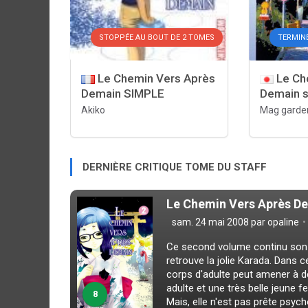
STOPPÉE AU BOUT DE 2 TOMES
TERMIN
Le Chemin Vers Après
Le Ch
Demain SIMPLE
Demain 
Akiko
Mag garde
DERNIÈRE CRITIQUE TOME DU STAFF
Le Chemin Vers Après De
sam. 24 mai 2008 par
opaline
Ce second volume continu son p
retrouve la jolie Karada. Dans 
corps d'adulte peut amener à de
adulte et une très belle jeune f
8
Mais, elle n'est pas prête psyc