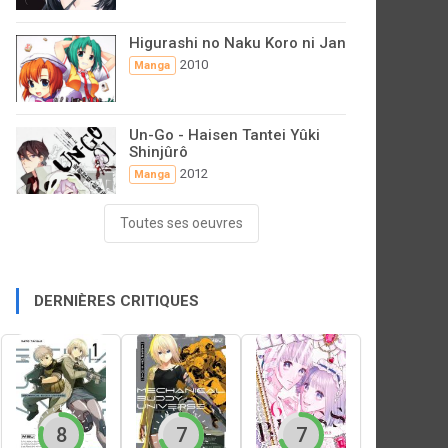
Higurashi no Naku Koro ni Jan
2010
Manga
Un-Go - Haisen Tantei Yûki
Shinjûrô
2012
Manga
Toutes ses oeuvres
DERNIÈRES CRITIQUES
8
7
7