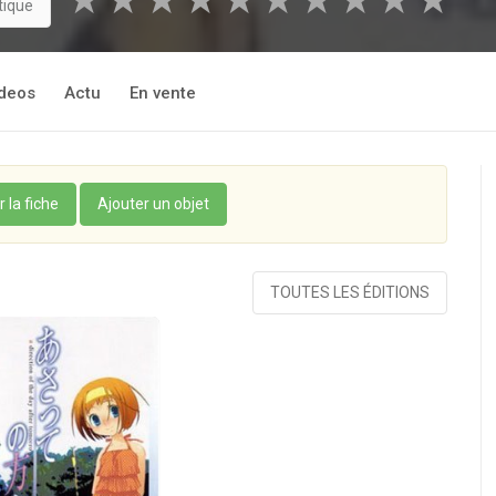
★
★
★
★
★
★
★
★
★
★
tique
deos
Actu
En vente
r la fiche
Ajouter un objet
TOUTES LES ÉDITIONS