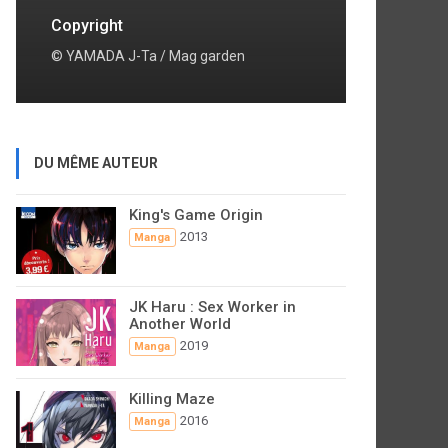
Copyright
© YAMADA J-Ta / Mag garden
DU MÊME AUTEUR
King's Game Origin
2013
Manga
JK Haru : Sex Worker in
Another World
2019
Manga
Killing Maze
2016
Manga