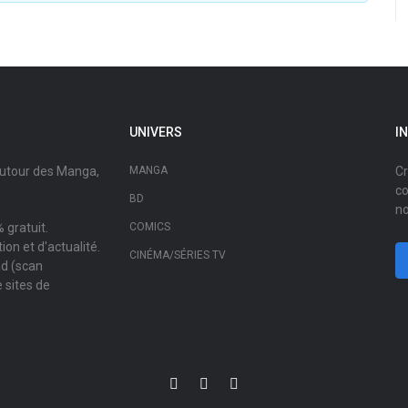
UNIVERS
I
autour des Manga,
MANGA
Cr
co
BD
no
 gratuit.
COMICS
on et d'actualité.
CINÉMA/SÉRIES TV
ad (scan
 sites de