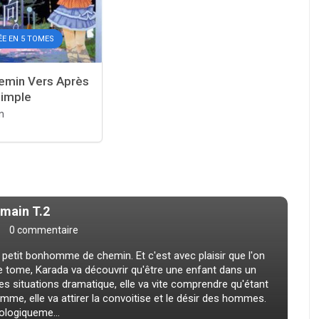
ÉE EN 5 TOMES
emin Vers Après
simple
n
main T.2
0 commentaire
etit bonhomme de chemin. Et c'est avec plaisir que l'on
ce tome, Karada va découvrir qu'être une enfant dans un
s situations dramatique, elle va vite comprendre qu'étant
emme, elle va attirer la convoitise et le désir des hommes.
hologiqueme...