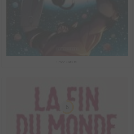
Space Cats #1
6