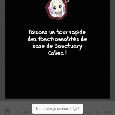
10,00
-
10,00
0
1
1
7
8
8
10
0
0
0
0
21565
Collection
Envie
Critique
★
★
★
★
★
★
★
★
★
★
Acheter
Non merci je connais déjà !
Editions
Critiques
Videos
Actu
Discussio