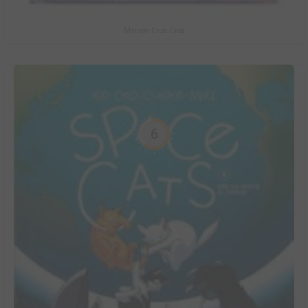
Maison Croâ Croâ
6