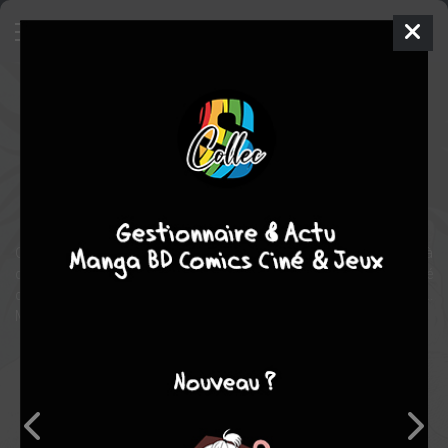
Suis le fleuve
BD
2014
AKICRAVERI
AKICRAVERI
3
tomes
EN COURS
fantastique
Graphiste paumé prisonnier d'un travail alimentaire (aide à
domicile) Lilian refuse d'exaucer le souhait d'une vieille dame. Jeté
dehors, il fait le bilan de son parcours et décide d'aider cette dame...
Mais, l'étrange et le surnaturel survient!
Note globale
Les experts
Membres