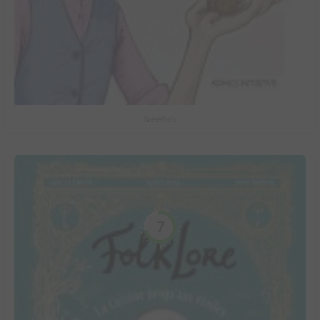
ScéléRats
7