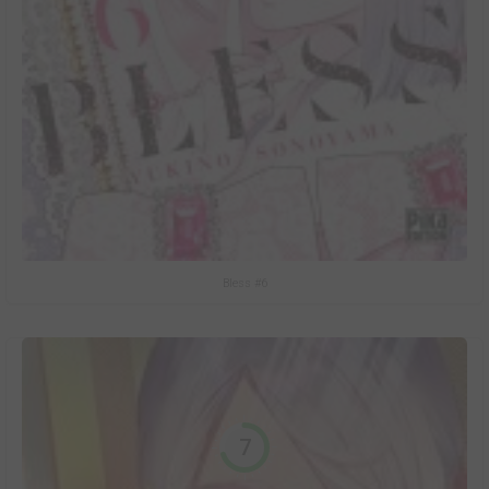
Bless #6
7