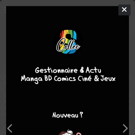
Jujutsu Kaisen
Série TV animée
2020
48 épisodes
Seong-hu
PARK
EN COURS
fantastique
Chaque année au Japon, on recense plus de 10 000 morts
inexpliquées et portés disparus.
Dans la majorité des cas, ce sont les sentiments négatifs des êtres
humains qui sont en cause. Souffrance, regrets, humiliation : leur
accumulation dans un même endroit provoque des malédictions
souvent fatales…
C’est ce que va découvrir à ses dépens Yuji Itadori, lycéen et
membre du club de spiritisme. Il ne croit pas aux fantômes, mais