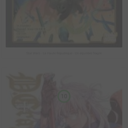
Star Wars - La Haute République - Un équilibre fragile
10