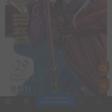
Inscris-toi pour 
entrer ta collection !
Collec
Shop. list
Planning
Animes
Découvrir
Envies
D.Gray-Man #29