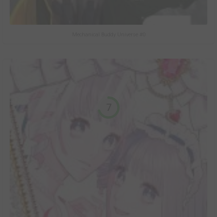
Mechanical Buddy Universe #0
7