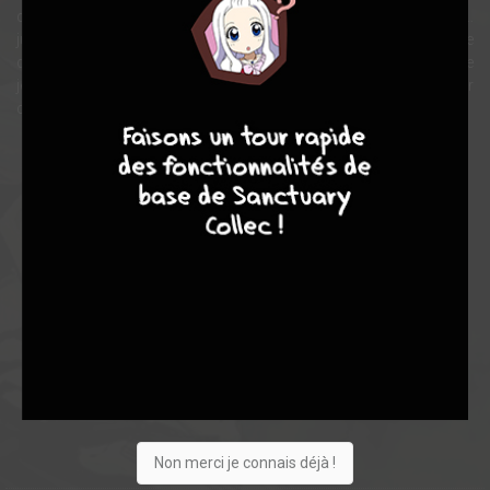
contribue tout de même aux différentes missions du groupe…
jusqu’à ce que l’une d’elles tourne mal. La relique qu’ils dénichent, le
doigt sectionné d’une créature millénaire, attire les monstres ! Le
jeune homme n’hésite pas une seconde : il avale la relique pour
9
7
6
6
conjurer le mauvais sort !
Note globale
Les experts
Membres
8,03
5,33
8,93
3
15
18
31
0
1
10
116
9296
Non merci je connais déjà !