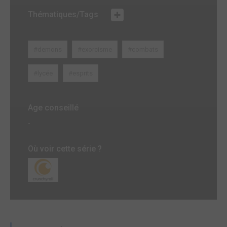
Thématiques/Tags
#demons
#exorcisme
#combats
#lycée
#esprits
Age conseillé
-
Où voir cette série ?