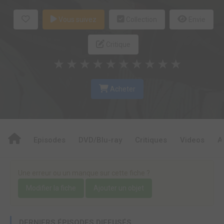
Vous suivez
Collection
Envie
Critique
★
★
★
★
★
★
★
★
★
★
Acheter
Episodes
DVD/Blu-ray
Critiques
Videos
A
Une erreur ou un manque sur cette fiche ?
Modifier la fiche
Ajouter un objet
DERNIERS ÉPISODES DIFFUSÉS