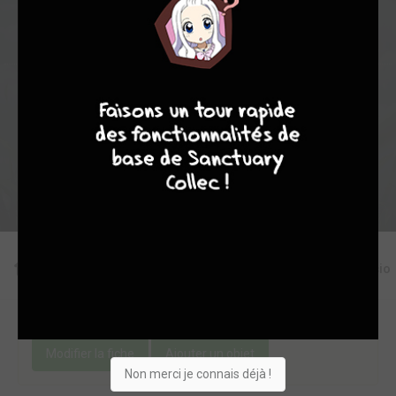
8
9
8
7
Collection
Envie
Critique
★
★
★
★
★
★
★
★
★
★
Acheter
Editions
Critiques
Videos
Actu
Discussio
Une erreur ou un manque sur cette fiche ?
Modifier la fiche
Ajouter un objet
Non merci je connais déjà !