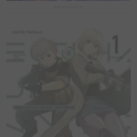
Hotel Inhumans #1
8