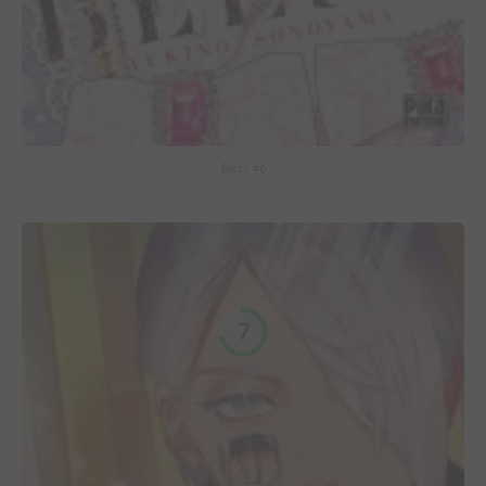
Bless #6
7