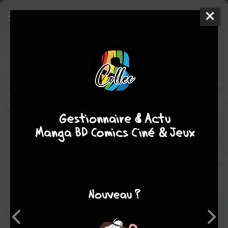
Sword Art Online Progressive
Film
Japon
2020
0 min.
Ayako KAWANO
Une nouvelle version du premier arc du light novel Sword Art
Online, qui suit l'ascension de l'Aincrad par Kirito et Asuna dans le
VRMMO mortel Sword Art Online.
Note globale
Les experts
Membres
-
-
0
0
0
3
0
0
2
13328