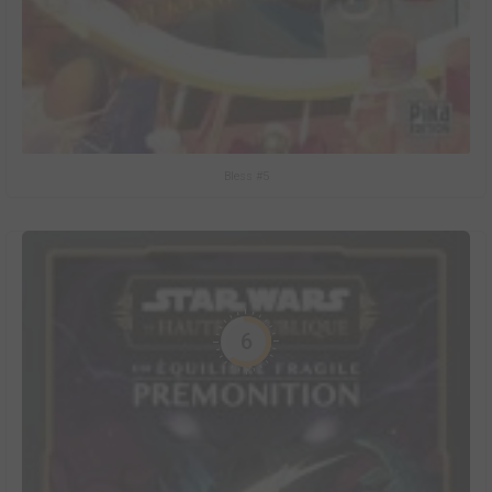
Bless #5
6