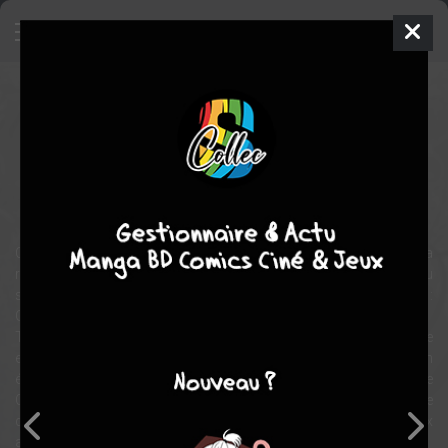
The outsider
Manga
Seinen
2007
Gou TANABE
Gou TANABE
1
tome
COMPLÈTE
fantastique
drame
horreur
Ce manga en un seul volume offre une expérience saisissante : la
redécouverte de trois grands classiques de la littérature de la fin du
siècle dernier, interprétés par un mangaka au trait unique et inspiré :
Gou Tanabe.
The Outsider, de H.P. Lovecraft, ouvre le bal de ce triptyque
envoûtant avec le récit glaçant d’un individu prisonnier d’un bien
étrange château… Suivent ensuite La maison à la mezzanine, de
Chekhov et 26 men and a girl, de Gorki. Enfi n, une sublime histoire
de fantôme japonais, Ju-Ga, vient clore cette oeuvre à réserver aux
amateurs de sueurs froides…