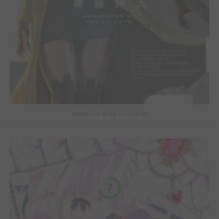
Mechanical Buddy Universe #0
7