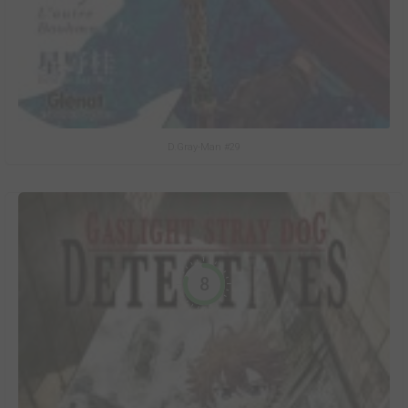
D.Gray-Man #29
8