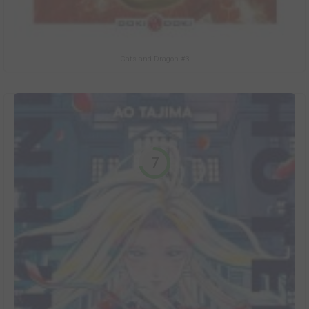
Cats and Dragon #3
7