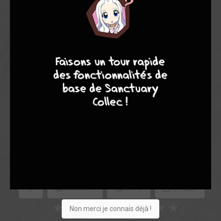
Note globale
4
7
8
7
Les experts
Membres
6,39
5,27
6,76
15
91
106
412
0
21
10
2219
Collection
Envie
Critique
★
★
★
★
★
★
★
★
★
★
Non merci je connais déjà !