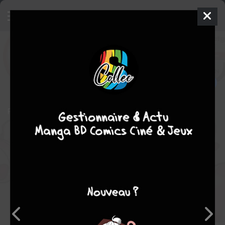
Candy: U-Jin Sweetgirls
Illustrations
Artbook
Ecchi-Hentai
2002
U-JIN
COMPLÈTE
1
tome
Pas de résumé
Note globale
Les experts
Membres
6,60
6,00
6,67
1
3
4