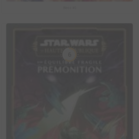
Bless #5
6