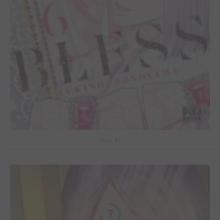
Bless #6
7