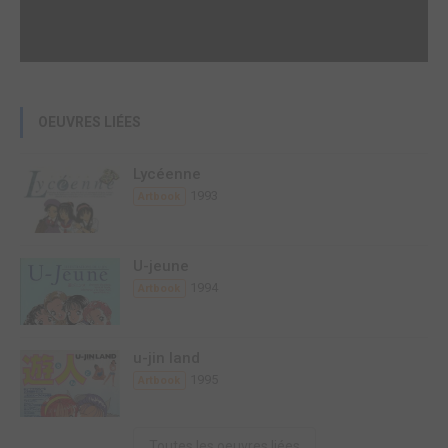
OEUVRES LIÉES
Lycéenne
1993
Artbook
U-jeune
1994
Artbook
u-jin land
1995
Artbook
Toutes les oeuvres liées