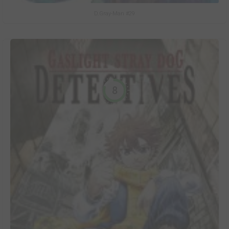
D.Gray-Man #29
8