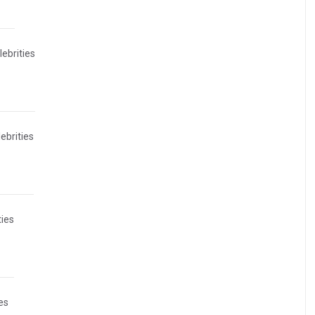
ebrities
ebrities
ties
es