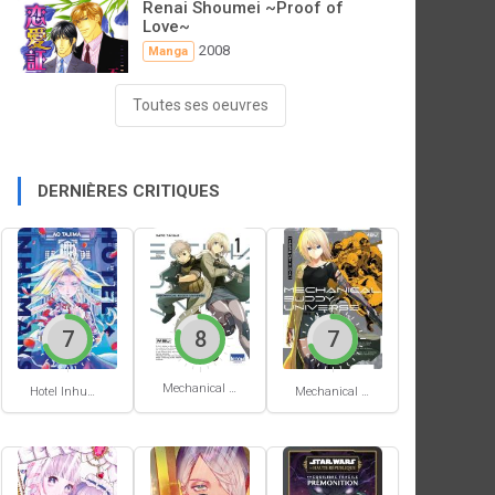
Renai Shoumei ~Proof of
Love~
2008
Manga
Toutes ses oeuvres
DERNIÈRES CRITIQUES
7
8
7
Mechanical Buddy Universe #1
Hotel Inhumans #1
Mechanical Buddy Universe #0