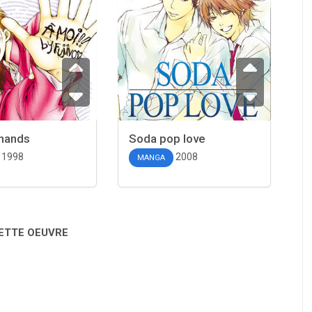
 hands
Soda pop love
1998
2008
MANGA
CETTE OEUVRE