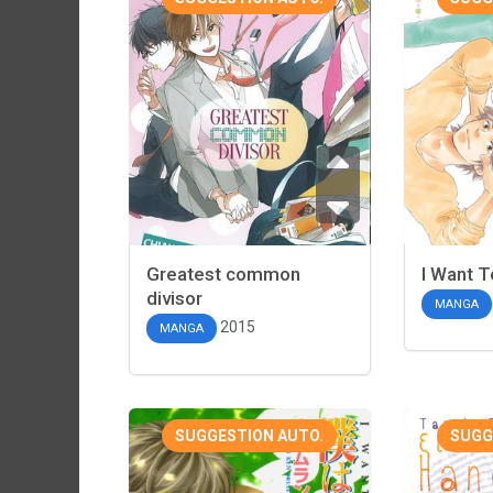
Greatest common
I Want T
divisor
MANGA
2015
MANGA
SUGGESTION AUTO.
SUGG