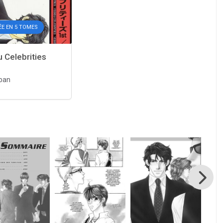
ÉE EN 5 TOMES
 Celebrities
pan