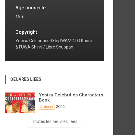
Age conseillé
16 +
Copyright
Yebisu Celebrities © by IWAMOTO Kaoru
& FUWA Shinri / Libre Shuppan
OEUVRES LIÉES
Yebisu Celebrities Characters
Book
2006
Artbook
Toutes les oeuvres liées