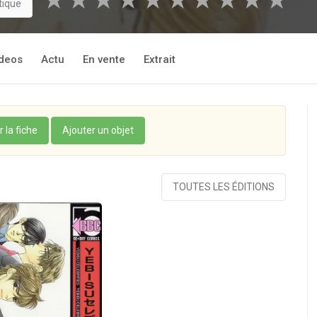
★
★
★
★
★
★
★
★
★
★
tique
deos
Actu
En vente
Extrait
r la fiche
Ajouter un objet
TOUTES LES ÉDITIONS