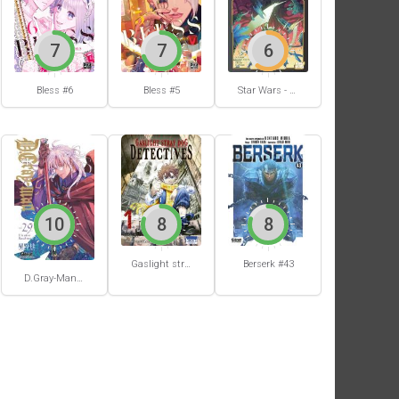
7
7
6
Bless #6
Bless #5
Star Wars - La Haute République - Un équilibre fragile
10
8
8
Gaslight stray dog detectives #1
Berserk #43
D.Gray-Man #29