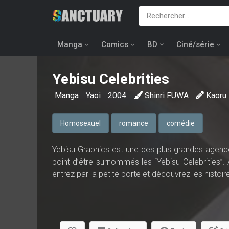
Manga
Comics
BD
Ciné/série
Yebisu Celebrities
Manga
Yaoi
2004
Shinri FUWA
Kaor
Homosexuel
romance
comédie
Yebisu Graphics est une des plus grandes agen
point d’être surnommés les “Yebisu Celebrities”
entrez par la petite porte et découvrez les histoi