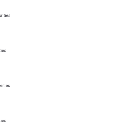
rities
ties
rities
ties