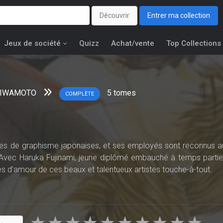
Découvrir
Entrer ma collection
Jeux de société
Quizz
Achat/vente
Top Collections
u IWAMOTO
5
tomes
COMPLÈTE
ces de graphisme japonaises, et ses employés sont reconnus a
. Avec Haruka Fujinami, jeune diplômé embauché à temps partiel
res d’amour de ces beaux et talentueux artistes touche-à-tout.