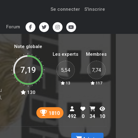
Se connecter
S'inscrire
Forum
Note globale
Les experts
Membres
7,19
5,54
7,74
13
117
u
130
,
1810
492
0
34
10