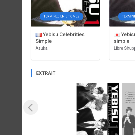
TERMINÉE EN 5 TOMES
TERMIN
Yebisu Celebrities
Yebisu
Simple
simple
Asuka
Libre Shup
EXTRAIT