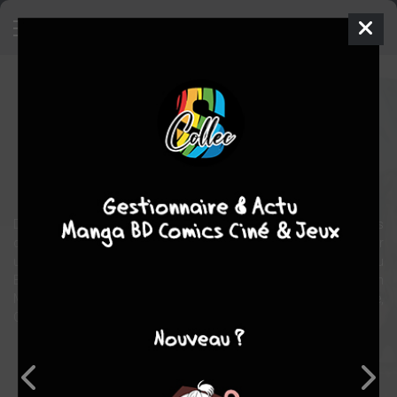
Doggybags - Sangs d'encre
Livre illustré
2018
Atsushi KANEKO
Tanguy
MANDIAS
1
tome
COMPLÈTE
horreur
fantastique
DoggyBags : Sangs d'encre est le tout premier recueil de nouvelles
du Label 619 ! 21 récits inédits sont à découvrir, tous illustrés par
une grande variété d’artistes déjà connus du Label 619 (Mathieu
Bablet, Da Coffee Time, Jérémie Gasparutto, Atsushi Kaneko, Jim
Mahfood, Neyef, Thomas Rouzière, RUN, Loïc Sécheresse,
Guillaume Singelin, Sourya, Tarmasz, Tony aka Chick et Yuck).
Note globale
Les experts
Membres