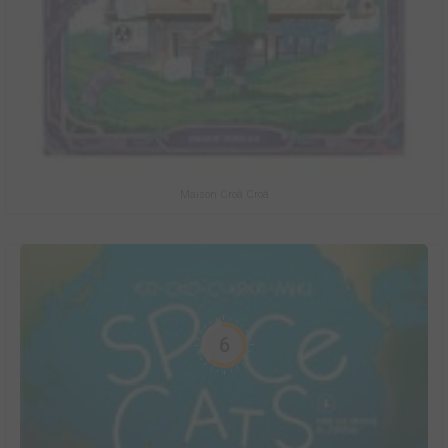
Maison Croâ Croâ
6