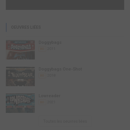
OEUVRES LIÉES
Doggybags
2011
BD
Doggybags One-Shot
2018
BD
Lowreader
2021
BD
Toutes les oeuvres liées