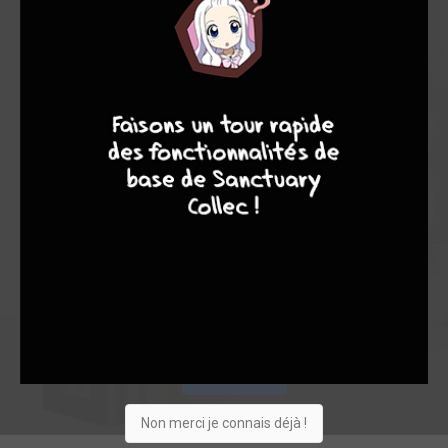
7,00
-
7,00
7
9
8
9
0
1
1
3
0
0
0
15115
Collection
Envie
Critique
★
★
★
★
★
★
★
★
★
★
Acheter
Non merci je connais déjà !