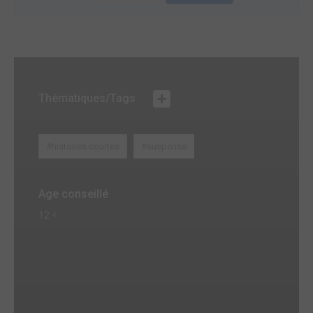
Thématiques/Tags
#histoires courtes
#suspense
Age conseillé
12 +