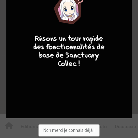
0
0
0
9
8
9
8
2
0
0
0
16669
Collection
Envie
Critique
★
★
★
★
★
★
★
★
★
★
Acheter
Editions
Critiques
Videos
Actu
Discussio
Non merci je connais déjà !