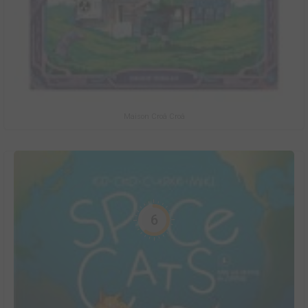
Maison Croâ Croâ
6