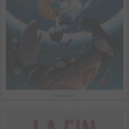
Space Cats #1