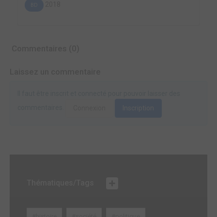
2018
BD
Commentaires (0)
Laissez un commentaire
Il faut être inscrit et connecté pour pouvoir laisser des
commentaires.
Connexion
Inscription
Thématiques/Tags
#histoire
#société
#politique