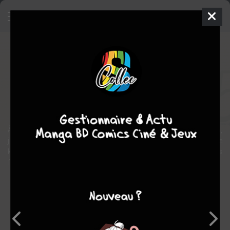
Prison N°5
BD
2021
Zehra DOGAN
Zehra DOGAN
1
tome
COMPLÈTE
Biographie
Documentaire
À travers le récit de son emprisonnement en Turquie, Zehra Dogan,
journaliste et artiste, parle de l'histoire et de l'oppression du peuple
kurde, mais aussi de solidarité et de résistance de toutes ces
femmes enfermées.
Note globale
Les experts
Membres
-
-