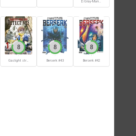
D.Gray-Man #29
8
8
8
Berserk #42
Gaslight stray dog detectives #1
Berserk #43