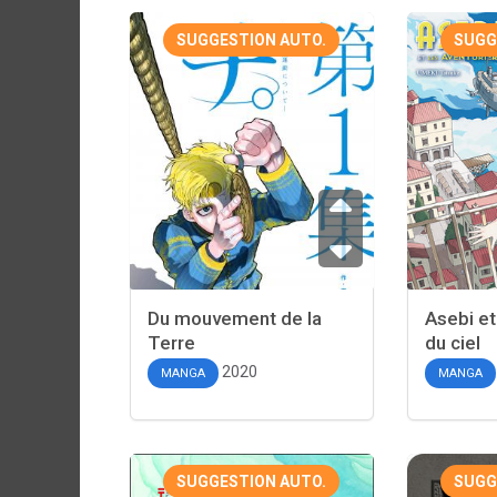
SUGGESTION AUTO.
SUGG
Du mouvement de la
Asebi et
Terre
du ciel
2020
MANGA
MANGA
SUGGESTION AUTO.
SUGG