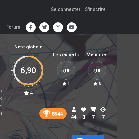
Se connecter
S'inscrire
Forum
Note globale
Les experts
Membres
6,90
6,00
7,00
1
3
s
4
s
x
n
8544
44
0
7
7
.
e
s