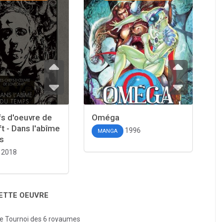
s d'oeuvre de
Oméga
t - Dans l'abîme
1996
MANGA
s
2018
CETTE OEUVRE
le Tournoi des 6 royaumes