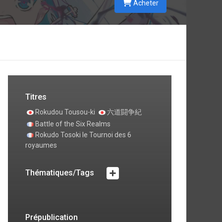
Acheter
Titres
Rokudou Tousou-ki
六道闘争紀
Battle of the Six Realms
Rokudo Tosoki le Tournoi des 6
royaumes
Thématiques/Tags
Prépublication