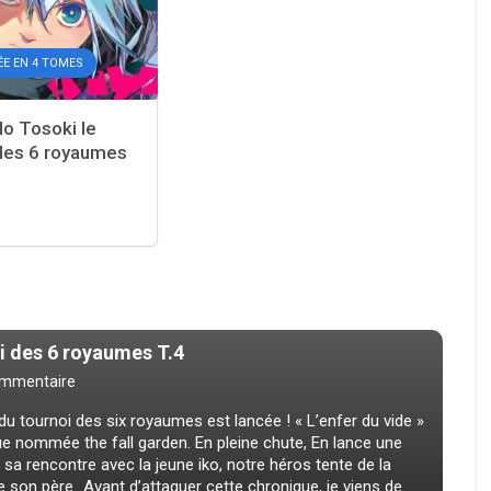
ÉE EN 4 TOMES
o Tosoki le
des 6 royaumes
i des 6 royaumes T.4
mmentaire
 tournoi des six royaumes est lancée ! « L’enfer du vide »
ue nommée the fall garden. En pleine chute, En lance une
sa rencontre avec la jeune iko, notre héros tente de la
e son père…Avant d’attaquer cette chronique, je viens de