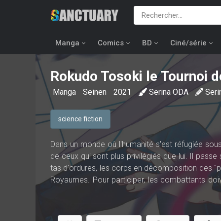
Manga
Comics
BD
Ciné/série
Rokudo Tosoki le Tournoi 
Manga
Seinen
2021
Serina ODA
Seri
science fiction
Dans un monde où l'humanité s'est réfugiée sous 
de ceux qui sont plus privilégiés que lui. Il passe
tas d'ordures, les corps en décomposition des "pe
Royaumes. Pour participer, les combattants doiv
récupère sur le corps des victimes ces modifica
Peu intéressé par le tournoi et son champion, En a
fortuite avec un homme mystérieux brise sa visio