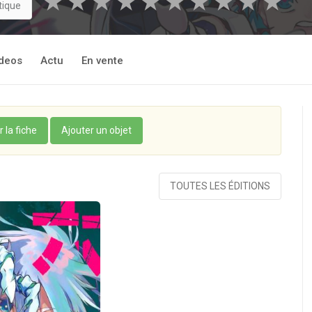
★
★
★
★
★
★
★
★
★
★
tique
deos
Actu
En vente
r la fiche
Ajouter un objet
TOUTES LES ÉDITIONS