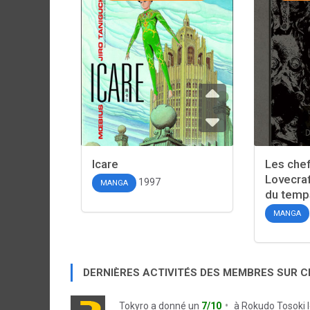
Icare
Les chef
Lovecraf
1997
MANGA
du temp
MANGA
DERNIÈRES ACTIVITÉS DES MEMBRES SUR 
Tokyro
a donné un
7/10
à
Rokudo Tosoki 