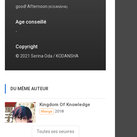
good! Afternoon
(KODANSHA)
Age conseillé
-
Copyright
© 2021 Serina Oda / KODANSHA
DU MÊME AUTEUR
Kingdom Of Knowledge
2018
Manga
Toutes ses oeuvres