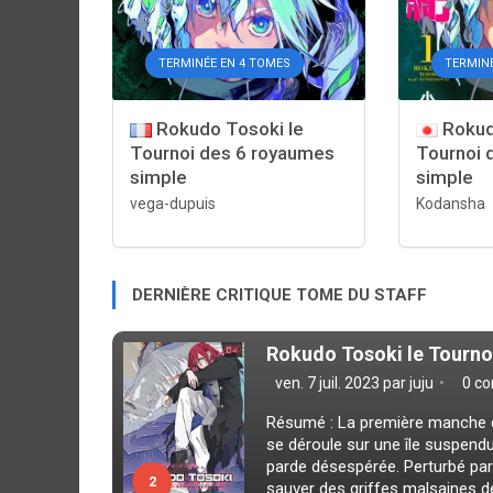
TERMINÉE EN 4 TOMES
TERMIN
Rokudo Tosoki le
Rokud
Tournoi des 6 royaumes
Tournoi 
simple
simple
vega-dupuis
Kodansha
DERNIÈRE CRITIQUE TOME DU STAFF
Rokudo Tosoki le Tourno
ven. 7 juil. 2023 par
juju
0 co
Résumé : La première manche du
se déroule sur une île suspend
parde désespérée. Perturbé par 
2
sauver des griffes malsaines d