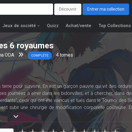
Découvrir
Entrer ma collection
Jeux de société
Quizz
Achat/vente
Top Collections
des 6 royaumes
na ODA
4
tomes
COMPLÈTE
terre pour survivre, En est un garçon pauvre qui vit des ordure
 ses journées à errer dans les bidonvilles, et à chercher, dans de
rdants", ceux qui ont été vaincus et tués dans le Tournoi des Si
ent subir une chirurgie de modification corporelle coûteuse. E
tions qui augmentent considérablement les capacités de combat
spire à une vie simple et confortable. Mais un jour, une rencontr
n de la réalité, et le place sur un tout autre chemin, bien plu