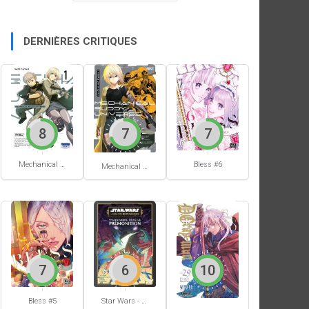
DERNIÈRES CRITIQUES
8
7
7
Mechanical Buddy Universe #1
Bless #6
Mechanical Buddy Universe #0
7
6
10
Bless #5
Star Wars - La Haute République - Un équilibre fragile