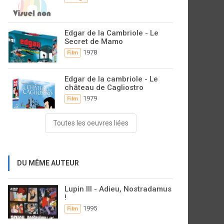
Edgar de la Cambriole - Le
Secret de Mamo
1978
Film
Edgar de la cambriole - Le
château de Cagliostro
1979
Film
Toutes les oeuvres liées
DU MÊME AUTEUR
Lupin III - Adieu, Nostradamus
!
1995
Film