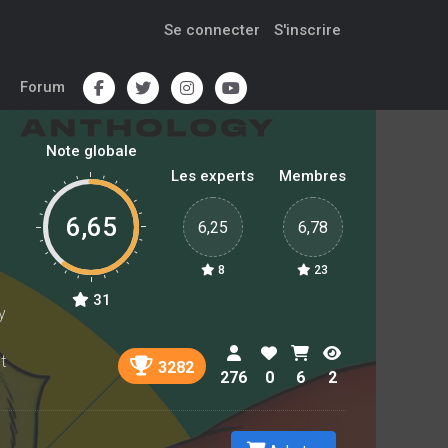
Se connecter
S'inscrire
Forum
Note globale
Les experts
Membres
6,65
6,25
6,78
8
23
31
y
t
3282
276
0
6
2