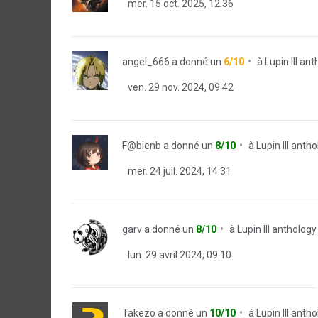
mer. 15 oct. 2025, 12:36
angel_666
a donné un
6/10
à
Lupin III an
ven. 29 nov. 2024, 09:42
F@bienb
a donné un
8/10
à
Lupin III anth
mer. 24 juil. 2024, 14:31
garv
a donné un
8/10
à
Lupin III anthology
lun. 29 avril 2024, 09:10
Takezo
a donné un
10/10
à
Lupin III anth