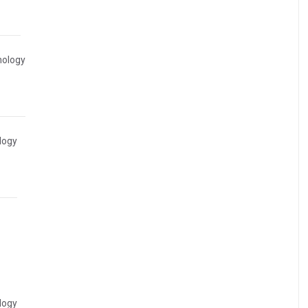
thology
ology
ology