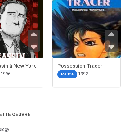
ssin à New York
Possession Tracer
1996
1992
MANGA
CETTE OEUVRE
hology