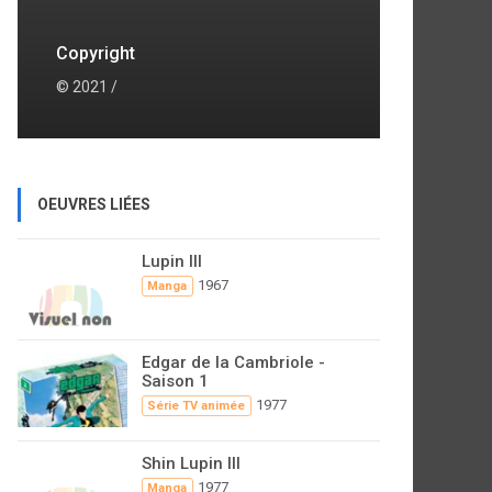
Copyright
© 2021 /
OEUVRES LIÉES
Lupin III
1967
Manga
Edgar de la Cambriole -
Saison 1
1977
Série TV animée
Shin Lupin III
1977
Manga