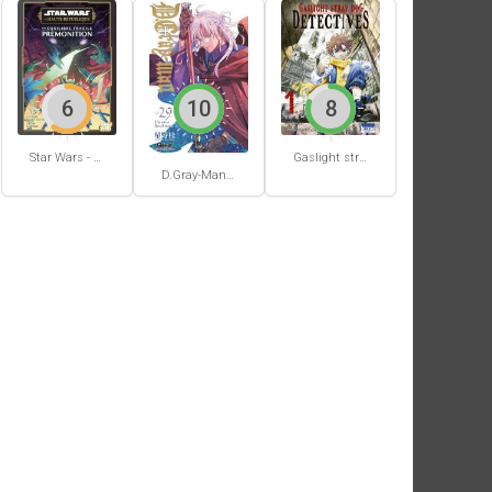
6
10
8
Star Wars - La Haute République - Un équilibre fragile
Gaslight stray dog detectives #1
D.Gray-Man #29