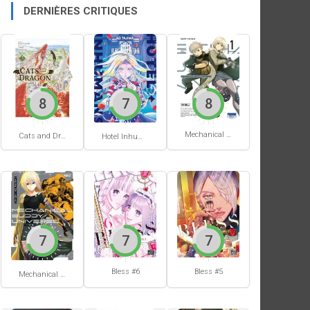
DERNIÈRES CRITIQUES
8
7
8
Mechanical Buddy Universe #1
Cats and Dragon #3
Hotel Inhumans #1
7
7
7
Bless #6
Bless #5
Mechanical Buddy Universe #0