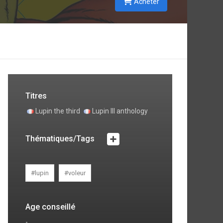
Acheter
s
s
s
Titres
à
Lupin the third
Lupin III anthology
;
Thématiques/Tags
#lupin
#voleur
Age conseillé
-