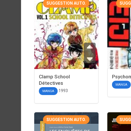
SUGGESTION AUTO.
SUGG
Clamp School
Psychome
Détectives
MANGA
1993
MANGA
SUGGESTION AUTO.
SUGG