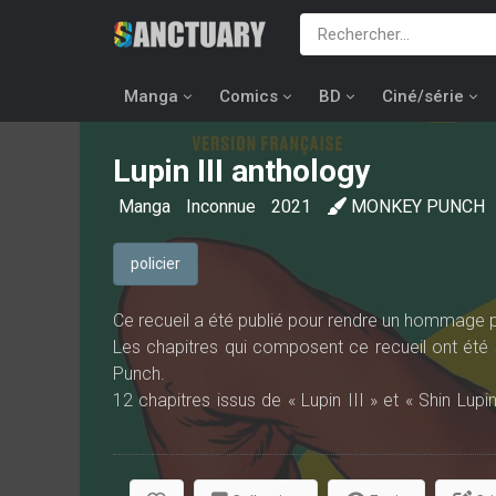
Manga
Comics
BD
Ciné/série
Lupin III anthology
Manga
Inconnue
2021
MONKEY PUNCH
policier
Ce recueil a été publié pour rendre un hommage 
Les chapitres qui composent ce recueil ont été s
Punch.
12 chapitres issus de « Lupin III » et « Shin Lupi
ainsi été sélectionnés.
Les critères de sélection de ces chapitres ont été