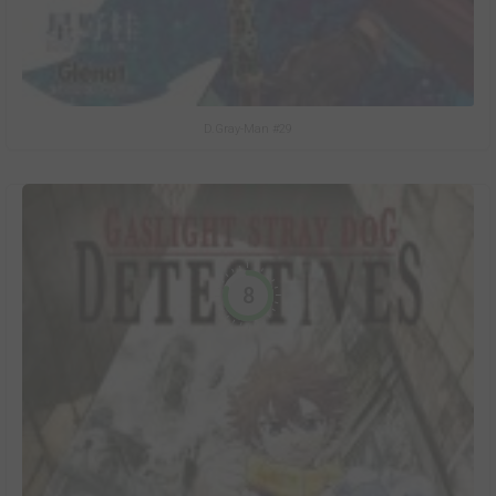
D.Gray-Man #29
8