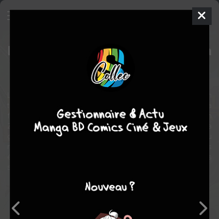
Pokémon, le film : Les Secrets de la
jungle
Manga
Inconnue
2021
Loin de toute civilisation, à l'abri de l'influence des hommes, on
trouve un lieu où les Pokémon vivent en paix et en harmonie : la
forêt d'Okoya. C'est au cœur de cet endroit paradisiaque qu'un
Zarude va recueillir un bébé humain et l'élever. Ainsi débute la
grande aventure de Koko, jeune humain vivant en pleine jungle au
milieu des Pokémon ! Une histoire inédite racontant les
événements se passant avant le long-métrage Pokémon le film, les
secrets de la jungle.
Note globale
Les experts
Membres