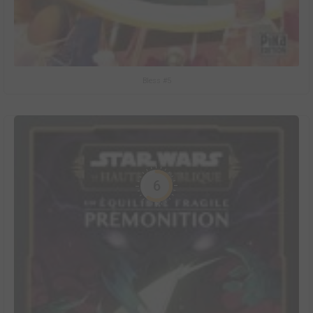
Bless #5
6