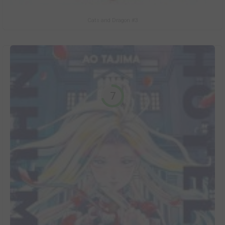
Cats and Dragon #3
7