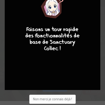
8,00
-
8,00
9
8
9
8
0
1
1
41
0
1
0
8702
Collection
Envie
Critique
★
★
★
★
★
★
★
★
★
★
Acheter
Non merci je connais déjà !