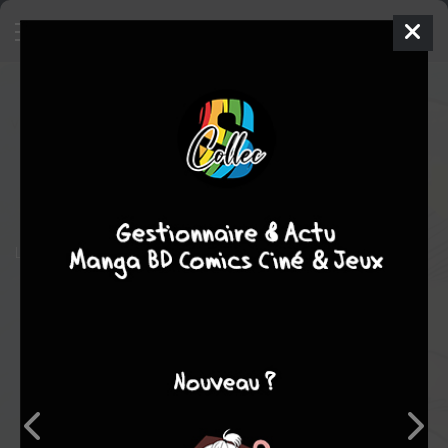
Jean Gabin
BD
2021
Vincenzo BIZZARRI
Noël SIMSOLO
1
tome
COMPLÈTE
Biographie
L’histoire d’une gueule d’amour.
Note globale
Les experts
Membres
-
-
0
0
0