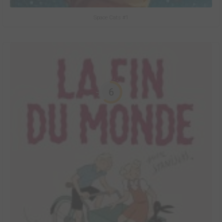
Space Cats #1
6