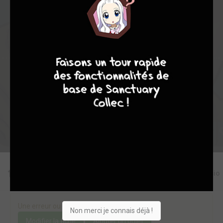
2
0
0
0
16765
4
7
8
7
Collection
Envie
Critique
★
★
★
★
★
★
★
★
★
★
Acheter
Editions
Critiques
Videos
Actu
Discussio
Une erreur ou un manque sur cette fiche ?
Non merci je connais déjà !
Modifier la fiche
Ajouter un objet