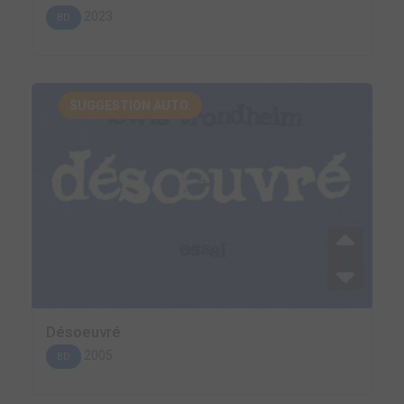
2023
BD
SUGGESTION AUTO.
Désoeuvré
2005
BD