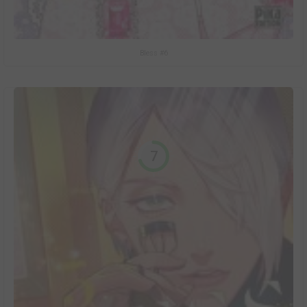
Bless #6
7