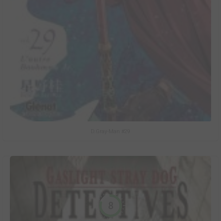
D.Gray-Man #29
8