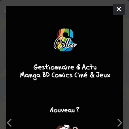
Entre-deux
Manga
Seinen
2009
Peco WATANABE
Peco
WATANABE
5
tomes
COMPLÈTE
drame
romance
Atsuko Asao et Kôhei Iwaki forment un couple depuis un peu
moins de 10 ans. Tout semblait parfait entre eux, même si le
mariage dont parle leur entourage leur apparaissait comme un
concept abstrait qui ne les concernait pas. De même qu’un enfant.
Mais une seule erreur commise par Kôhei va définitivement
troubler l’équilibre entre eux : une autre femme est tombée enceinte
de lui…
Note globale