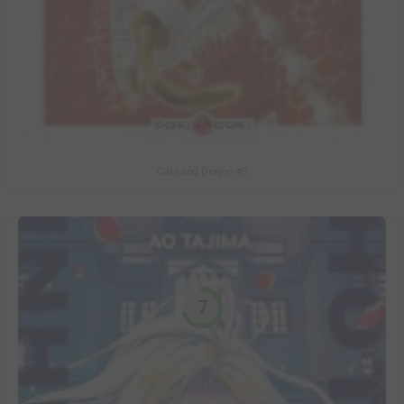
Cats and Dragon #3
7