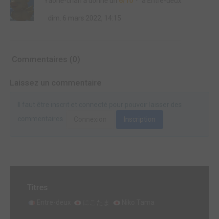
Yaone-chan
a donné un
6/10
à
Entre-deux
dim. 6 mars 2022, 14:15
Commentaires (0)
Laissez un commentaire
Il faut être inscrit et connecté pour pouvoir laisser des
commentaires.
Connexion
Inscription
Titres
Entre-deux
にこたま
Niko Tama