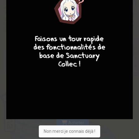
Les experts
Membres
6,05
6,50
6,00
9
8
9
8
2
3
5
69
0
6
2
7468
Collection
Envie
Critique
★
★
★
★
★
★
★
★
★
★
Acheter
Non merci je connais déjà !