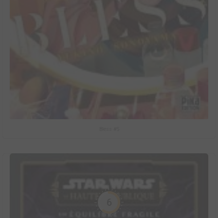
Bless #5
6