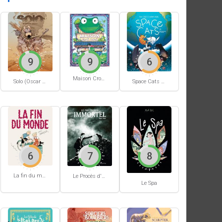
9
9
6
Maison Croâ Croâ
Space Cats #1
Solo (Oscar Martin) #1
6
7
8
La fin du monde (Stanislas)
Le Procès d'un immortel
Le Spa