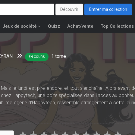
Découvrir
Entrer ma collection
Jeux de société
Quizz
Achat/vente
Top Collections
EYRAN
1
tome
EN COURS
is le lundi est pire encore, et tout s'enchaîne. Alors avant d
r chez Happytech, une boîte spécialisée dans l'accès au bonheur
sublime égérie d'Happytech, ressemble étrangement à cette jeun