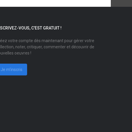
NSCRIVEZ-VOUS, C'EST GRATUIT !
éez votre compte dès maintenant pour gérer votre
llection, noter, critiquer, commenter et découvrir de
uvelles oeuvres !
Je m'inscris