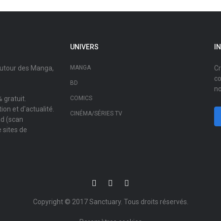
UNIVERS
I
autour des Manga,
MANGA
Cr
co
BD
no
 gratuit.
COMICS
on et d'actualité.
CINÉMA/SÉRIES TV
ad (scan
 sites de
Copyright © 2017
Sanctuary
. Tous droits réservés.