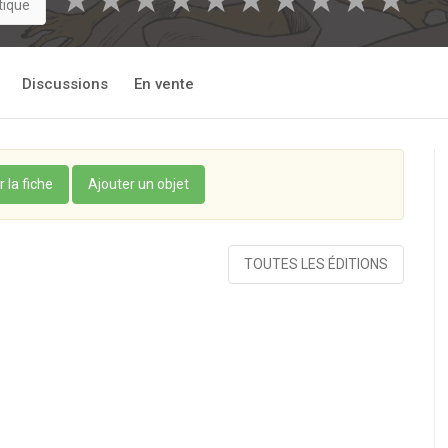
★
★
★
★
★
★
★
★
★
★
tique
Discussions
En vente
r la fiche
Ajouter un objet
TOUTES LES ÉDITIONS