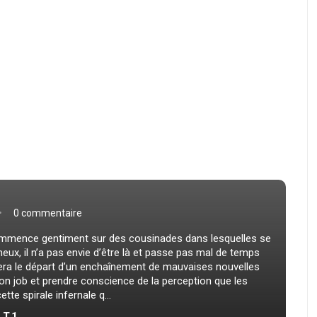
0 commentaire
ommence gentiment sur des cousinades dans lesquelles se
heux, il n’a pas envie d’être là et passe pas mal de temps
era le départ d’un enchaînement de mauvaises nouvelles
on job et prendre conscience de la perception que les
tte spirale infernale q...
 T.1