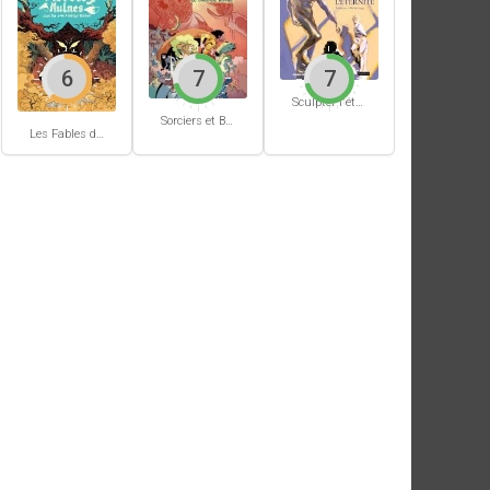
6
7
7
Sculpter l'éternité
Sorciers et Bourbiers #1
Les Fables du Roi des Aulnes