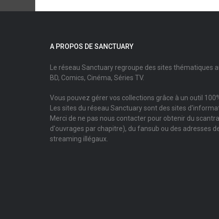
A PROPOS DE SANCTUARY
Le réseau Sanctuary regroupe des sites thématiques 
BD, Comics, Cinéma, Séries TV.
Vous pouvez gérer vos collections grâce à un outil 100%
Les sites du réseau Sanctuary sont des sites d'informati
Merci de ne pas nous contacter pour obtenir du scantr
d'ouvrages par chapitre), du fansub ou des adresses de
streaming illégaux.