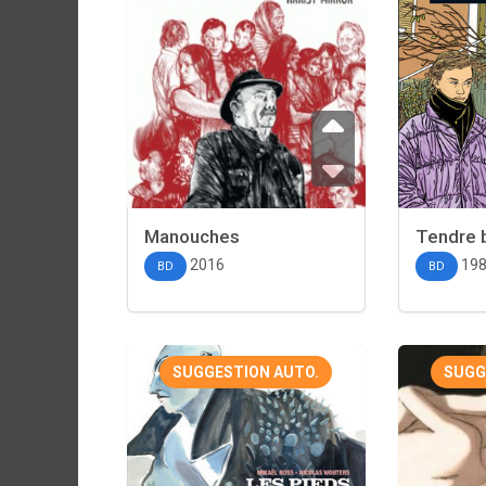
Manouches
Tendre 
2016
19
BD
BD
SUGGESTION AUTO.
SUGG