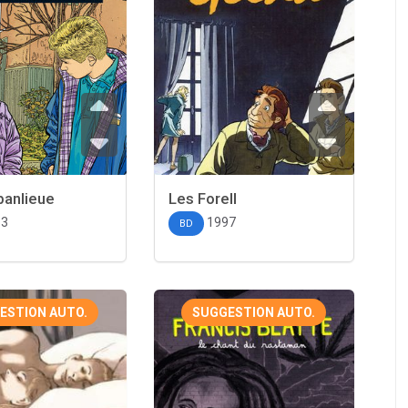
banlieue
Les Forell
83
1997
BD
ESTION AUTO.
SUGGESTION AUTO.