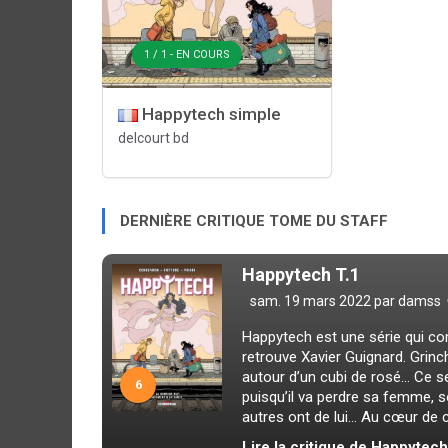
1 / 1 - EN COURS
Happytech simple
delcourt bd
DERNIÈRE CRITIQUE TOME DU STAFF
Happytech T.1
sam. 19 mars 2022 par
damss
Happytech est une série qui c
retrouve Xavier Guignard. Grinc
autour d’un cubi de rosé… Ce s
6
puisqu’il va perdre sa femme, s
autres ont de lui… Au cœur de ce
Lire la critique de Happytech