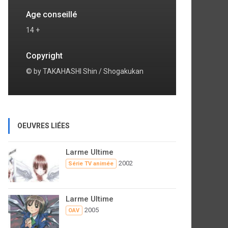
Age conseillé
14 +
Copyright
© by TAKAHASHI Shin / Shogakukan
OEUVRES LIÉES
Larme Ultime
2002
Série TV animée
Larme Ultime
2005
OAV