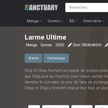
Manga
Comics
BD
Ciné/série
Larme Ultime
Manga
Seinen
2000
Shin TAKAHASHI
drame
fantastique
Shûji et Chise forment un couple de lycéens presque
que Shûji joue les machos pour mieux cacher l'é
dernière le convainc un jour de faire un échan
Chise et Shûji y écrivent chacun leur tour, un jou
découvrir celle qu'il commence à aimer... e
technologique. Étrangement, la ville de province
et tous les habitants mènent une vie relativement 