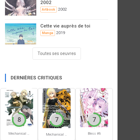
2002
2002
Artbook
Cette vie auprès de toi
2019
Manga
Toutes ses oeuvres
DERNIÈRES CRITIQUES
8
7
7
Mechanical Buddy Universe #1
Bless #6
Mechanical Buddy Universe #0