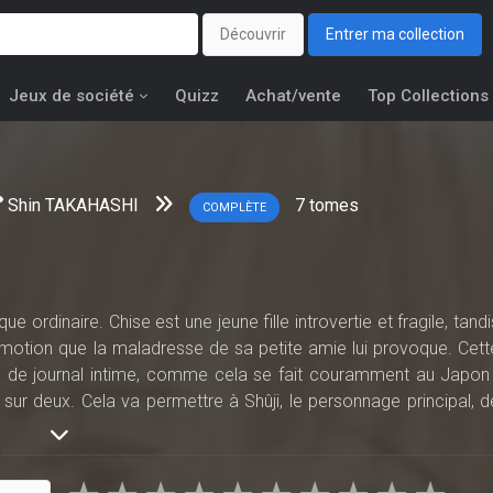
Découvrir
Entrer ma collection
Jeux de société
Quizz
Achat/vente
Top Collections
Shin TAKAHASHI
7
tomes
COMPLÈTE
 ordinaire. Chise est une jeune fille introvertie et fragile, tandi
motion que la maladresse de sa petite amie lui provoque. Cett
ge de journal intime, comme cela se fait couramment au Japon 
r sur deux. Cela va permettre à Shûji, le personnage principal, d
t son terrible secret. Nous sommes en pleine guerre hyper
 où vivent les deux héros est peu touchée par les bombardement
paisible. Pourtant, cette guerre va faire irruption dans la vie d