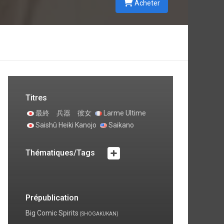
Acheter
e
Titres
最終 兵器 彼女
Larme Ultime
Saishû Heiki Kanojo
Saikano
Thématiques/Tags
Prépublication
Big Comic Spirits
(SHOGAKUKAN)