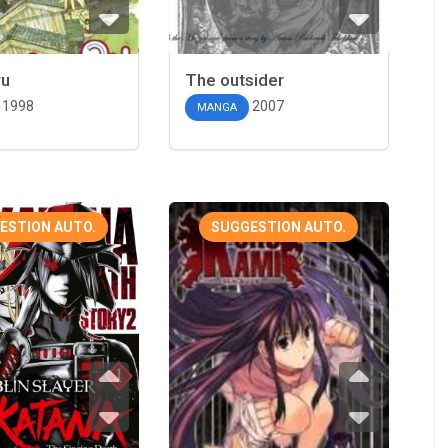
ru
The outsider
1998
2007
MANGA
ESTION AUTO.
SUGGESTION AUTO.