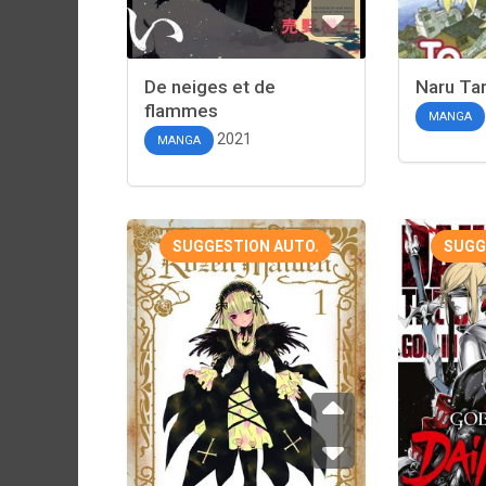
De neiges et de
Naru Ta
flammes
MANGA
2021
MANGA
SUGGESTION AUTO.
SUGG