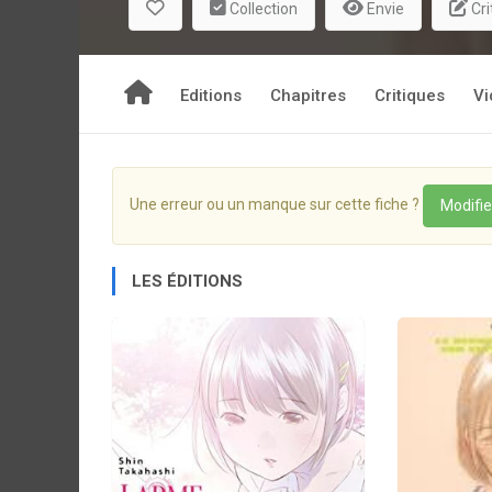
Collection
Envie
Cri
chacun, et de manière brutale dans celles de Sh
destructrice contre laquelle elle ne peut rien.
Editions
Chapitres
Critiques
Vi
Une erreur ou un manque sur cette fiche ?
Modifie
LES ÉDITIONS