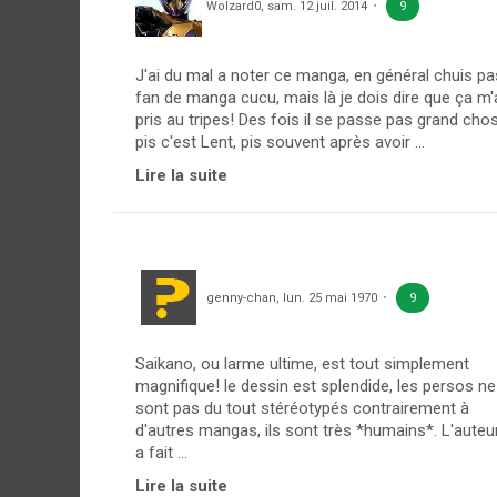
Wolzard0
,
sam. 12 juil. 2014
9
J'ai du mal a noter ce manga, en général chuis pa
fan de manga cucu, mais là je dois dire que ça m'
pris au tripes! Des fois il se passe pas grand cho
pis c'est Lent, pis souvent après avoir ...
Lire la suite
genny-chan
,
lun. 25 mai 1970
9
Saikano, ou larme ultime, est tout simplement
magnifique! le dessin est splendide, les persos ne
sont pas du tout stéréotypés contrairement à
d'autres mangas, ils sont très *humains*. L'auteu
a fait ...
Lire la suite