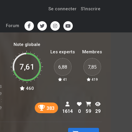
Se connecter
S'inscrire
Forum
Note globale
Les experts
Membres
7,61
6,88
7,85
41
419
s
460
e
:
e
383
1614
0
59
29
-
s
e