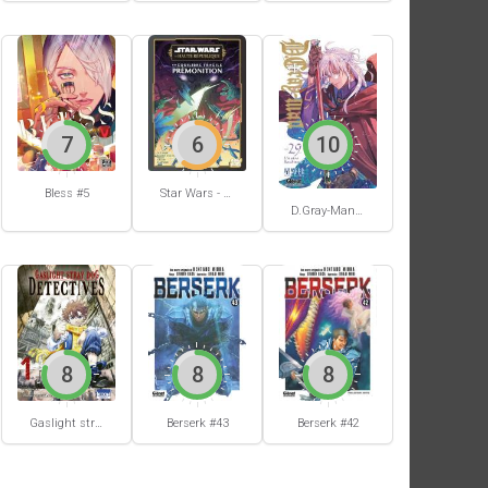
7
6
10
Bless #5
Star Wars - La Haute République - Un équilibre fragile
D.Gray-Man #29
8
8
8
Berserk #42
Gaslight stray dog detectives #1
Berserk #43