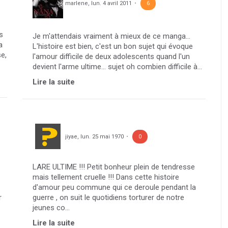
marlene
,
lun. 4 avril 2011
6
s
Je m'attendais vraiment à mieux de ce manga...
a
L'histoire est bien, c'est un bon sujet qui évoque
se,
l'amour difficile de deux adolescents quand l'un
devient l'arme ultime... sujet oh combien difficile à...
Lire la suite
jiyae
,
lun. 25 mai 1970
0
LARE ULTIME !!! Petit bonheur plein de tendresse
mais tellement cruelle !!! Dans cette histoire
d'amour peu commune qui ce deroule pendant la
r
guerre , on suit le quotidiens torturer de notre
jeunes co...
Lire la suite