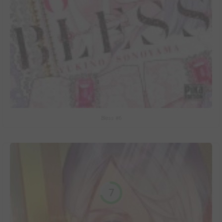
Bless #6
7