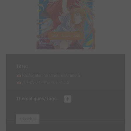
SAM. 15 JUIL. 2023
Titres
Hachigatsu no Cinderella Nine S
八月のシンデレラナインS
Thématiques/Tags
#baseball