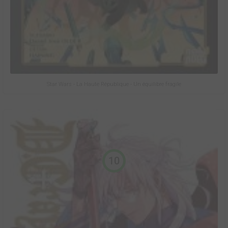
Star Wars - La Haute République - Un équilibre fragile
10