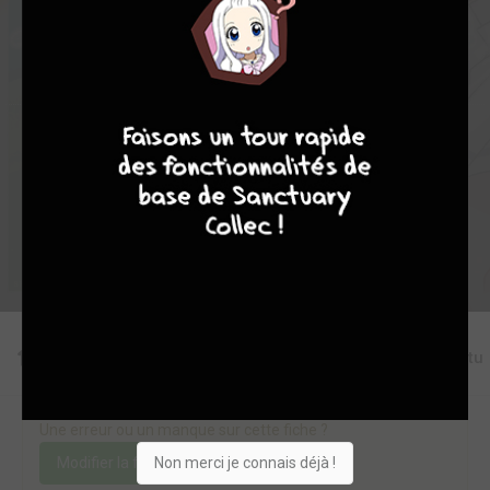
1
0
0
0
17094
9
8
9
8
Collection
Envie
Critique
★
★
★
★
★
★
★
★
★
★
Acheter
Editions
Chapitres
Critiques
Videos
Actu
Une erreur ou un manque sur cette fiche ?
Non merci je connais déjà !
Modifier la fiche
Ajouter un objet