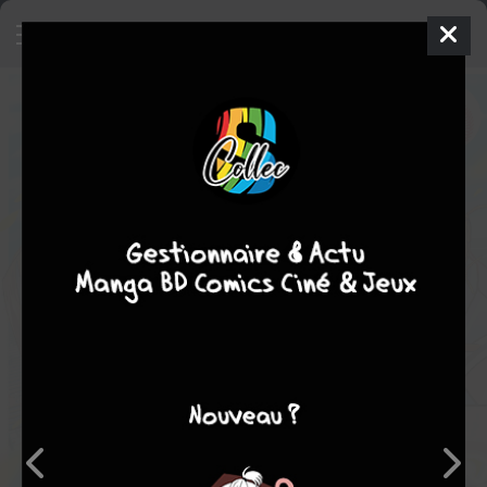
Hachigatsu no Cinderella Nine S
Manga
Shonen
2021
Kôichirô HOSHINO
AKATSUKI
4
tomes
EN COURS
Sport
Tranche de vie
Note globale
Les experts
Membres
-
-
0
0
0