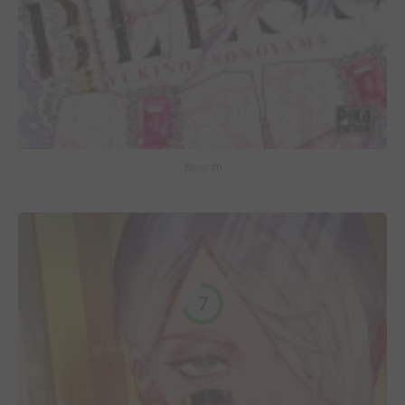
Bless #6
7