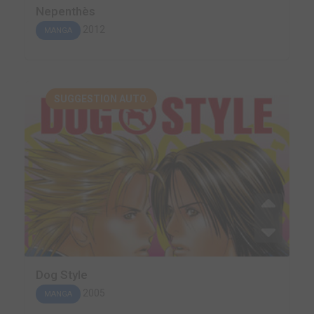
Nepenthès
2012
MANGA
SUGGESTION AUTO.
Dog Style
2005
MANGA