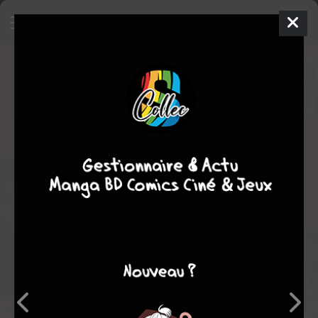
Rui wa Koi wo Yobu
Manga
Yaoi
2020
Bisco KIDA
Bisco KIDA
1
tome
COMPLÈTE
Note globale
Les experts
Membres
-
-
0
0
0
0
0
0
0
26628