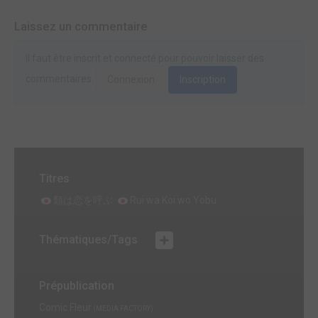
Laissez un commentaire
Il faut être inscrit et connecté pour pouvoir laisser des
commentaires.
Connexion
Inscription
Titres
類は恋を呼ぶ
Rui wa Koi wo Yobu
Thématiques/Tags
Prépublication
Comic Fleur
(MEDIA FACTORY)