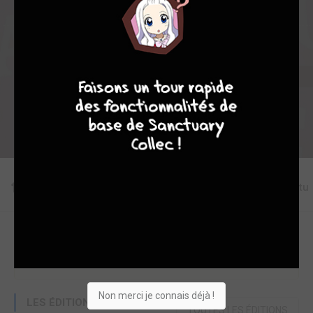
Collection
Envie
Critique
9
8
9
8
★
★
★
★
★
★
★
★
★
★
Acheter
Editions
Chapitres
Critiques
Videos
Actu
Une erreur ou un manque sur cette fiche ?
Modifier la fiche
Ajouter un objet
Non merci je connais déjà !
LES ÉDITIONS
TOUTES LES ÉDITIONS