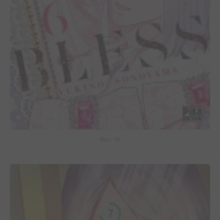
Bless #6
7