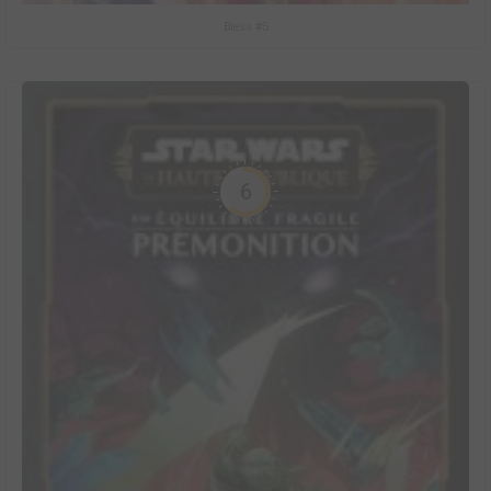
Bless #5
6