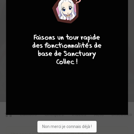
0
5
0
0
0
12298
8
7
8
7
Collection
Envie
Critique
★
★
★
★
★
★
★
★
★
★
Acheter
Editions
Critiques
Videos
Actu
Discussio
Non merci je connais déjà !