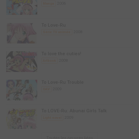
2006
Manga
To Love-Ru
2008
Série TV animée
To love the cuties!
2008
Artbook
To Love-Ru Trouble
2009
OAV
To LOVE-Ru: Abunai Girls Talk
2009
Light novel
Toutes les oeuvres liées