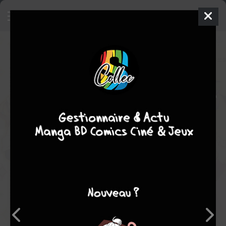
Kentaro Yabuki 25th Anniversary
Illustration Collection Digital Art
Collection High Light
Artbook
Shonen
2023
Kentarô YABUKI
Kentarô
YABUKI
1
tome
COMPLÈTE
Ecchi
comédie
Note globale
Les experts
Membres
-
-
0
0