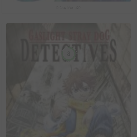
D.Gray-Man #29
8