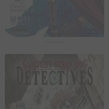
D.Gray-Man #29
8