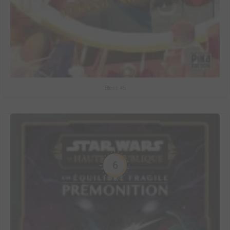
Bless #5
6