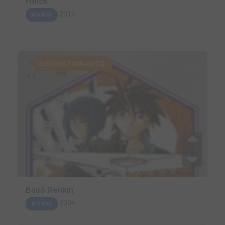
Helck
2014
MANGA
SUGGESTION AUTO.
Busô Renkin
2004
MANGA