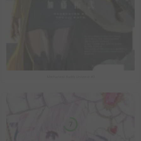
Mechanical Buddy Universe #0
7