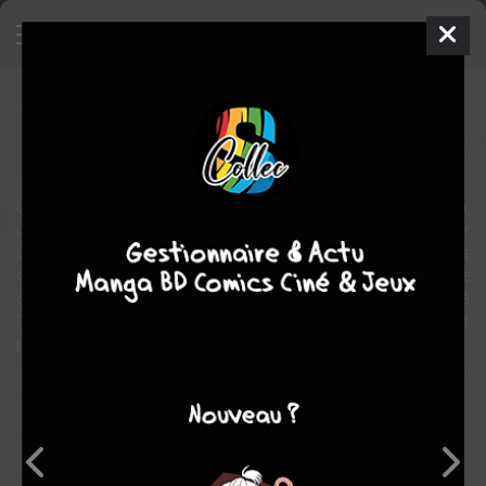
Le cri du Kujima
Manga
Shonen
2024
Akira KONNO
Akira
KONNO
Un beau jour d’automne, le collégien Arata Kôda tombe sur Kujima,
une étrange créature. Venu manger un morceau chez Arata pour
calmer son ventre criant famine, Kujima finit par emménager dans
cette maison. L’atmosphère y est malheureusement pesante
depuis l’échec du grand frère d’Arata au concours d’entrée à
l’université. Kujima devra passer l’hiver ici, en attendant les
premiers jours du printemps.
Note globale
Les experts
Membres