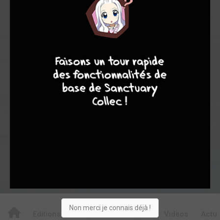
7,00
7,00
7,00
1
2
3
7
9
8
9
39
0
2
2
8839
Collection
Envie
Critique
★
★
★
★
★
★
★
★
★
★
Acheter
Non merci je connais déjà !
Editions
Chapitres
Critiques
Videos
Actu