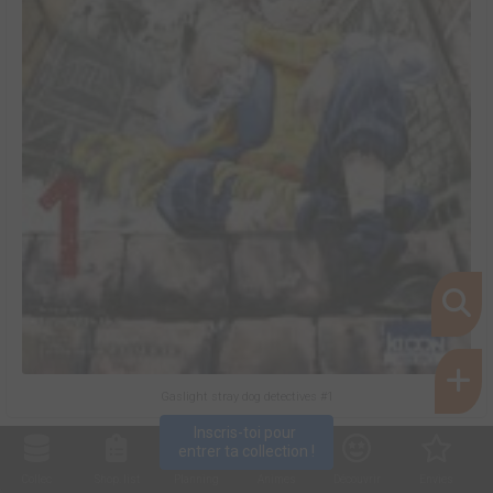
Gaslight stray dog detectives #1
Inscris-toi pour 
entrer ta collection !
Collec
Shop. list
Planning
Animes
Découvrir
Envies