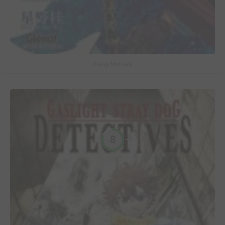
D.Gray-Man #29
8