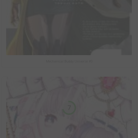
Mechanical Buddy Universe #0
7