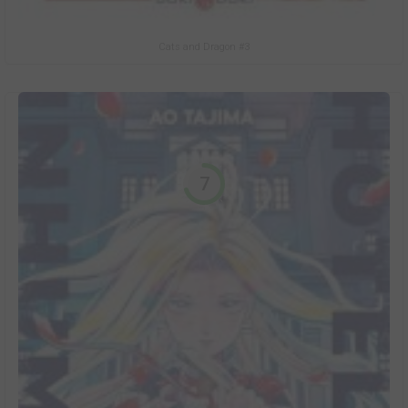
Cats and Dragon #3
7