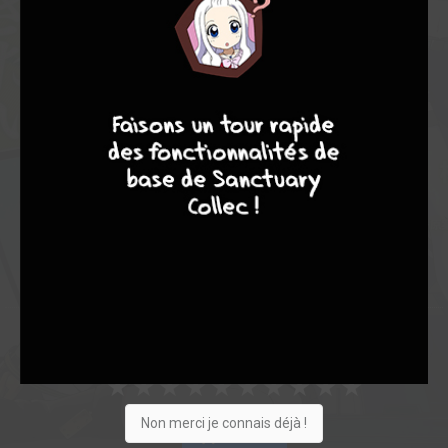
Note globale
Les experts
Membres
4
7
8
7
8,00
-
8,00
0
1
1
0
0
0
2
26873
Collection
Envie
Critique
★
★
★
★
★
★
★
★
★
★
Non merci je connais déjà !
Acheter