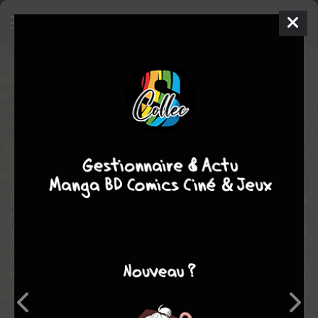
Reborn as a Space Mercenary: I
Woke Up Piloting the Strongest
Starship!
Manga
Inconnue
2020
RYUUTO
science fiction
Lorsque Satou Takahiro est emporté de sa vie ordinaire dans le
monde de son jeu vidéo préféré, un univers de batailles spatiales,
de colonies interstellaires et de danger dans l'immensité de
l'espace nous attend. Rapidement, il vit comme "Hiro" le
mercenaire, avec un vaisseau spatial abusé et une fille à chaque
bras ! Il y a des pirates de l'espace à combattre, des filles à sauver
et des problèmes à foison. Hiro va vivre pleinement sa nouvelle vie !