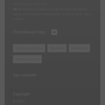
the Strongest Starship!
Mezametara Saikyou Soubi to Uchuusen Mochi
Datta node, Ikkodate Mezashite Youhei to Shite Jiyuu
ni Ikitai
Thématiques/Tags
#Chasseur de prime
#jeu vidéo
#jolies filles
#vaisseau spatial
Age conseillé
-
Copyright
© 2020 /