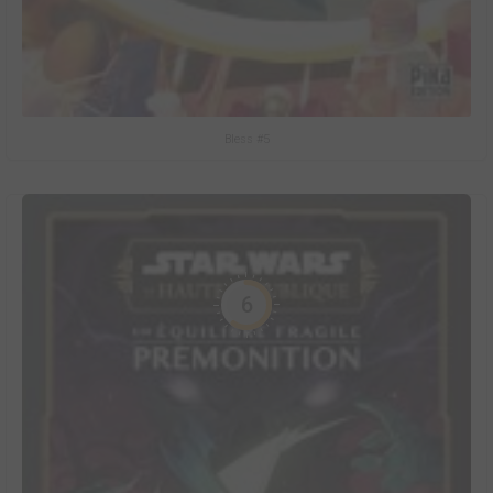
Bless #5
6