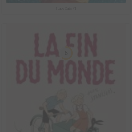
Space Cats #1
6