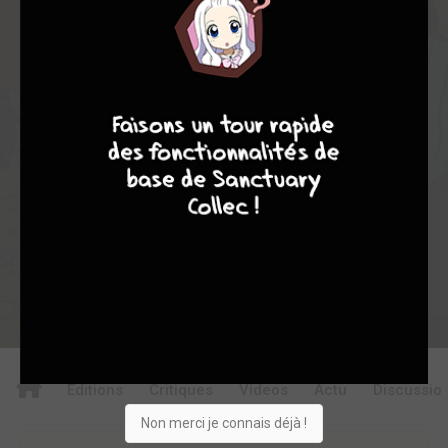
0
3
0
0
0
15405
4
7
8
7
Collection
Envie
Critique
★
★
★
★
★
★
★
★
★
★
Acheter
Editions
Critiques
Videos
Actu
Discussio
Non merci je connais déjà !