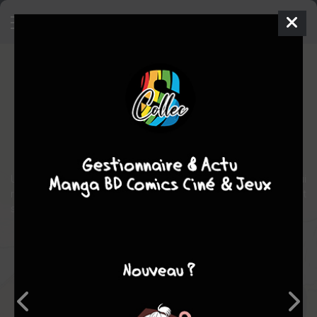
Fileuses de soie
BD
2024
JEAN-CôME
Bruno LECIGNE
1
tome
COMPLÈTE
Chronique sociale
Une filature menacée par la concurrence étrangère, un fils honni qui
ressurgit, des orphelines asservies… un vent de changement
souffle sur l’usine-pensionnat Bouscaret.
Note globale
Les experts
Membres
-
-
0
0