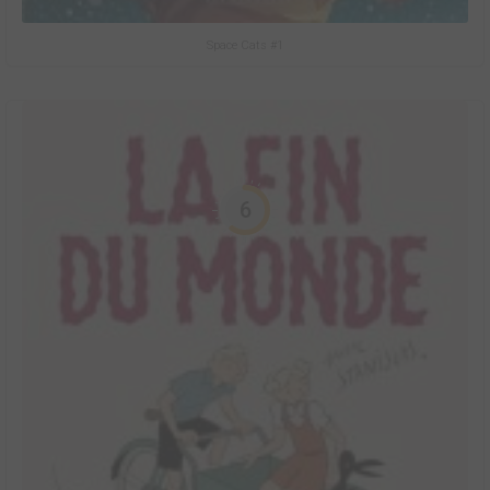
Space Cats #1
6