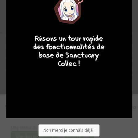
6
0
0
0
12233
9
8
9
8
Collection
Envie
Critique
★
★
★
★
★
★
★
★
★
★
Acheter
Editions
Critiques
Videos
Actu
Discussio
Une erreur ou un manque sur cette fiche ?
Non merci je connais déjà !
Modifier la fiche
Ajouter un objet