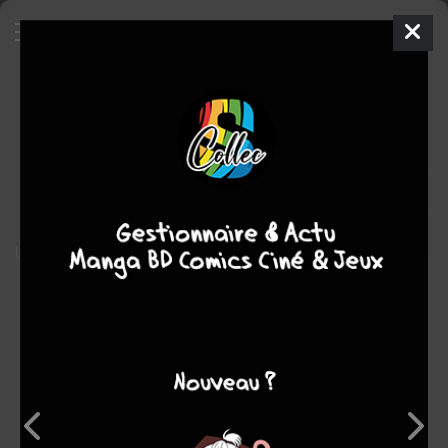
L'odyssée de l'espace
BD
2024
Eric LAMBERT
Arnaud DELALANDE
1
tome
COMPLÈTE
Documentaire
Une histoire de la conquête spatiale
Note globale
Les experts
Membres
-
-
0
0
0