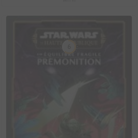
Bless #5
6