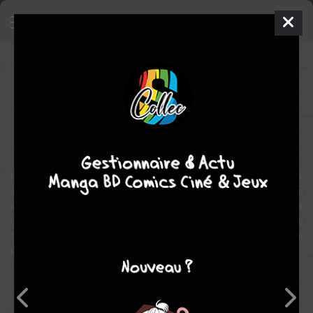
My Second Love, Hayami-kun
Manga
Shojo
2023
Saki AIKAWA
Saki AIKAWA
4
tomes
EN COURS
romance
Nao est amoureuse de son voisin Shôgo, bien plus âgé qu'elle ! À
son entrée au lycée, dans lequel ce dernier est professeur, elle se
décide enfin à lui faire sa déclaration. Quelle n'est pas sa
désillusion lorsqu'elle découvre que Shôgo va se marier à l'une de
ses collègues ?! Mais heureusement, Hayami, l'idole des filles, va lui
proposer un arrangement qui va lui remonter le moral !
Note globale
Les experts
Membres