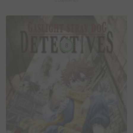
D.Gray-Man #29
8