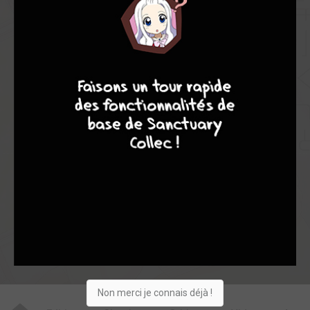
-
-
0
0
9
8
9
8
0
41
0
4
0
8720
Collection
Envie
Critique
★
★
★
★
★
★
★
★
★
★
Acheter
Non merci je connais déjà !