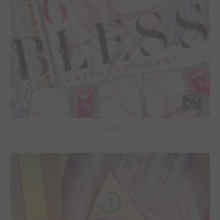
Bless #6
7