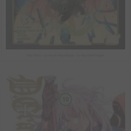
Star Wars - La Haute République - Un équilibre fragile
10