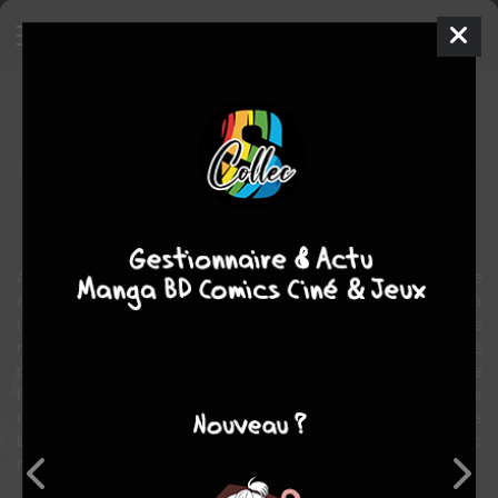
I don't trust my twin
Webtoon
Sunjung
2023
GWAS
GARAMDAL
romance
fantastique
Alors qu'elle a tout sacrifié pour ceux qu'elle aimait, elle a été trahie
et abandonnée. Mais en passant une étrange porte, là voilà
transportée plusieurs années en arrière ! Son objectif dans cette
nouvelle vie : se débarrasser de son fiancé parasite et comprendre
pourquoi sa jumelle qu'elle aimait tant lui a tout pris... Adieu la jeune
fille gentille et naïve. Et si elle formait une alliance avec un duc qui
n'aurait d'yeux que pour les garçons ? Il a besoin d'argent, elle a
besoin d'un mariage, ce serait parfait. Mais réussira-t-elle à ne pas
retomber dans ses anciens travers ?