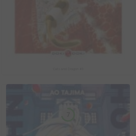
Cats and Dragon #3
7