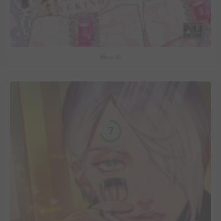
Bless #6
7