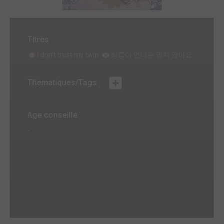
Titres
I don't trust my twin
쌍둥이 언니는 믿지 않아요
Thématiques/Tags
Age conseillé
-