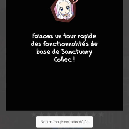
Note globale
Les experts
Membres
7
9
8
9
9,00
-
9,00
0
1
1
47
0
4
2
8418
Collection
Envie
Critique
★
★
★
★
★
★
★
★
★
★
Non merci je connais déjà !
Acheter