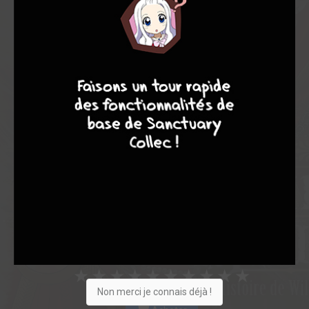
Note globale
Les experts
Membres
9
8
9
8
7,30
7,00
7,33
1
3
4
29
0
4
0
9442
Collection
Envie
Critique
★
★
★
★
★
★
★
★
★
★
Non merci je connais déjà !