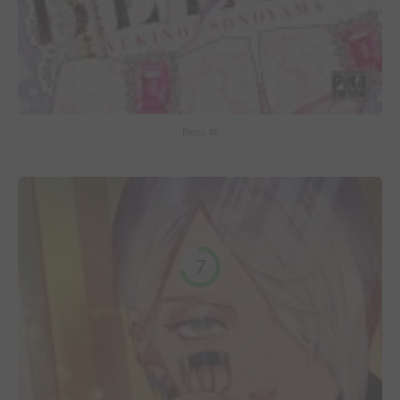
Bless #6
7