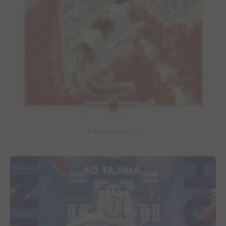
Cats and Dragon #3
7