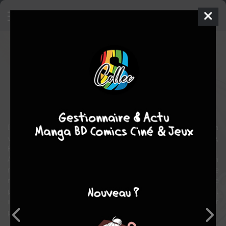
Dans l'ombre de la reine
Manga
Seinen
2021
Ai KOZAKI
Ai KOZAKI
8
tomes
EN COURS
historique
drame
romance
Découvrez l'histoire de William Cecil, l'homme qui oeuvra toute sa
vie dans l'ombre de la plus puissante femme du XVIe siècle,
Élisabeth Ire !
Angleterre, 1533. À une époque où tout est incertain, un garçon
rêve d'un avenir meilleur. William Cecil, âgé de 12 ans, décide de
monter pour la première fois au château. Le jeune homme, déprimé
par la dure réalité du palais royal, aux antipodes de ce qu'il avait
imaginé, rencontre la reine Anne Boleyn et fait le serment de servir
pour toujours l'enfant qu'elle porte en elle... le futur "roi".