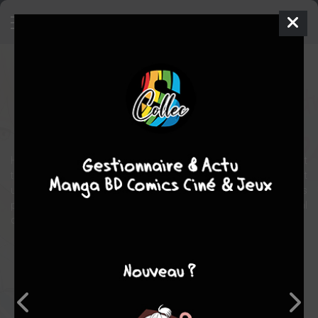
L'amour entre les lignes
Manga
Shonen-Aï
2023
HIROTA
HIROTA
romance
Hasegawa, un lycéen plutôt timide et introverti, vit une vie plutôt
tranquille jusqu’au jour où Hiyama, l’extraverti de la classe, lui fait
une déclaration d’amour. Hasegawa accepte ses sentiments, mais
pour faciliter la relation, ils décident de se faire passer un journal
où chacun écrit des mots à l’autre…
Note globale
Les experts
Membres
-
-