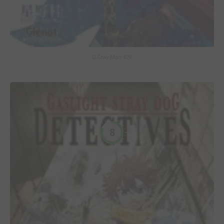
D.Gray-Man #29
8