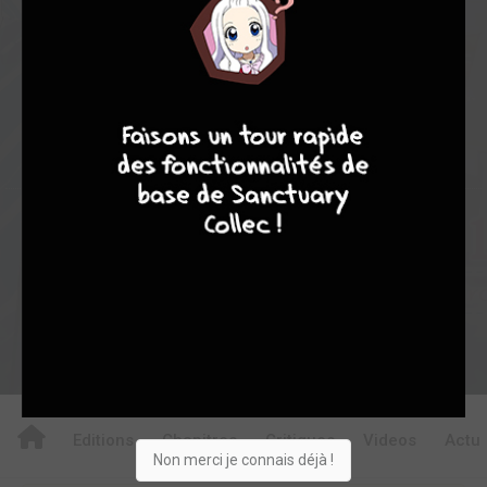
0
0
0
8
9
8
7
33
0
1
0
9169
Collection
Envie
Critique
★
★
★
★
★
★
★
★
★
★
Acheter
Editions
Chapitres
Critiques
Videos
Actu
Non merci je connais déjà !