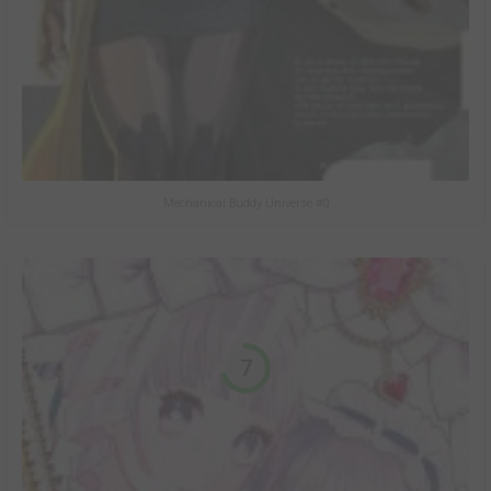
Mechanical Buddy Universe #0
7