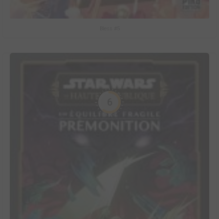
Bless #5
6