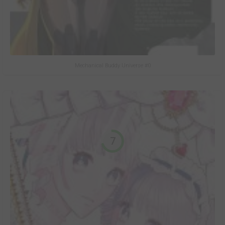
Mechanical Buddy Universe #0
7