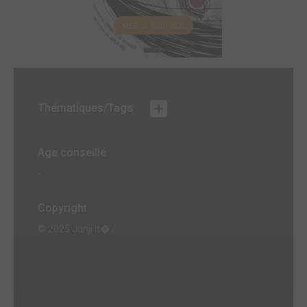
MER. 2 JUIL. 2025
Thématiques/Tags
Age conseillé
-
Copyright
© 2025 Junji It� /