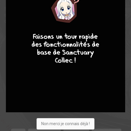
Saurez-vous recoudre, point par point, la part d'ombre qui relie ces
dix petits contes illustrés par Junji Ito, le maître de l'horreur, qui
conclut ce recueil avec 20 pages de manga inédites ?
4
7
8
7
Note globale
Les experts
Membres
8,00
-
8,00
0
4
4
69
0
3
0
7479
Non merci je connais déjà !