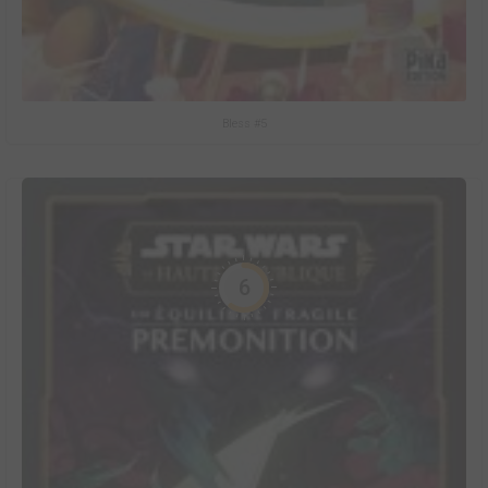
Bless #5
6