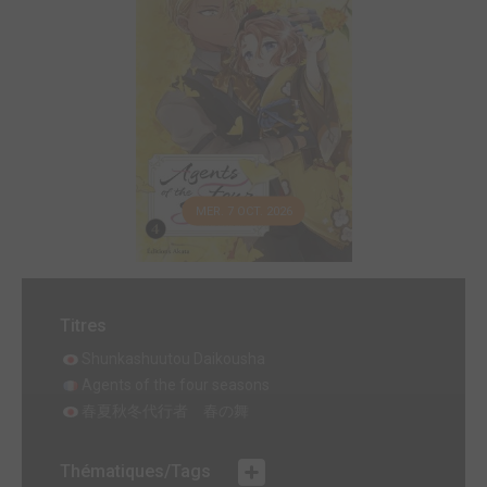
MER. 7 OCT. 2026
Titres
Shunkashuutou Daikousha
Agents of the four seasons
春夏秋冬代行者 春の舞
Thématiques/Tags