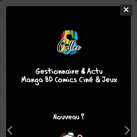
Agents of the four seasons
Manga
Shojo
2021
Nappa KOMATSUDA
Kana
AKATSUKI
8
tomes
EN COURS
drame
fantastique
romance
Il était une fois l'Hiver. L'Hiver était autrefois la seule saison au
monde. Mais une telle existence était trop solitaire pour être
supportée, et ainsi naquit le Printemps, source d'amour. Bientôt, la
Terre souhaita un repos plus long dans le cycle, et l'Été et
l'Automne naquirent. Ceux qui portent le cycle sont appelés les
Agents des Quatre Saisons.
Hinagiku, l'Agent du Printemps, disparut de ce pays il y a dix ans,
emportant avec elle la saison printanière. Aujourd'hui, après
d'incroyables épreuves, elle est revenue pour restaurer le cycle à
son état originel, comme dans le mythe transmis depuis la nuit des