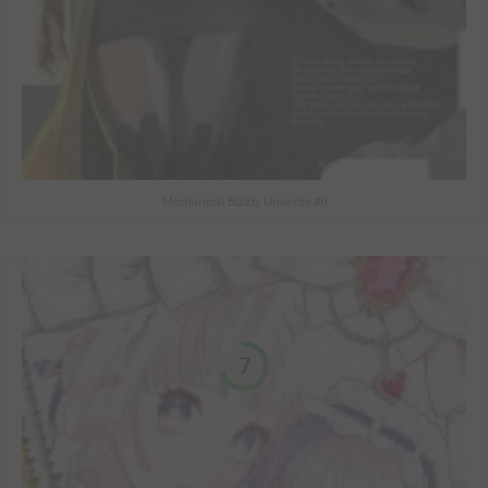
Mechanical Buddy Universe #0
7