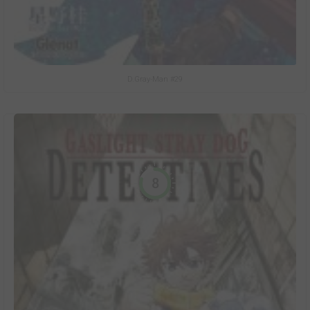
D.Gray-Man #29
8