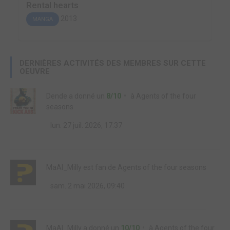
Rental hearts
2013
MANGA
DERNIÈRES ACTIVITÉS DES MEMBRES SUR CETTE
OEUVRE
Dende
a donné un
8/10
à
Agents of the four
seasons
lun. 27 juil. 2026, 17:37
MaAl_Milly
est fan de
Agents of the four seasons
sam. 2 mai 2026, 09:40
MaAl_Milly
a donné un
10/10
à
Agents of the four