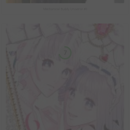
Mechanical Buddy Universe #0
7