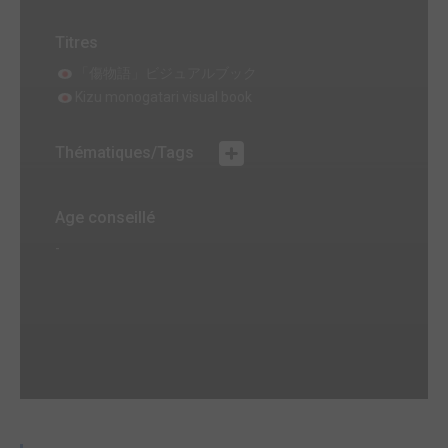
Titres
「傷物語」ビジュアルブック
Kizu monogatari visual book
Thématiques/Tags
Age conseillé
-