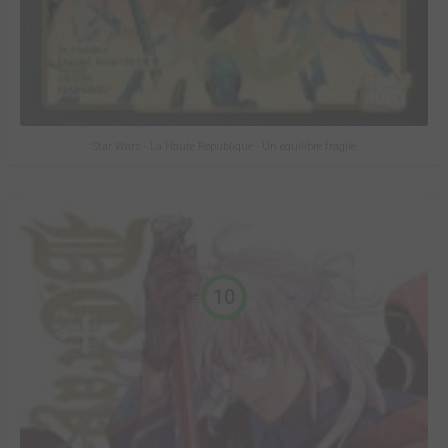
Star Wars - La Haute République - Un équilibre fragile
10