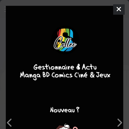
Kizu monogatari visual book
Livre illustré
Inconnue
2
tomes
EN COURS
Note globale
Les experts
Membres
-
-
0
0
0
1
0
0
0
17512