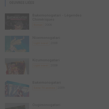
OEUVRES LIÉES
Bakemonogatari - Légendes
Chimériques
2006
Roman
Nisemonogatari
2008
Light novel
Kizumonogatari
2008
Light novel
Bakemonogatari
2009
Série TV animée
Ougimonogatari