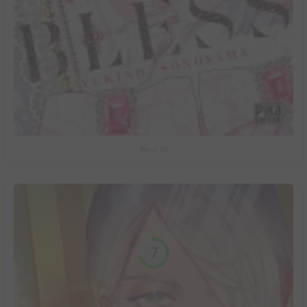
Bless #6
7